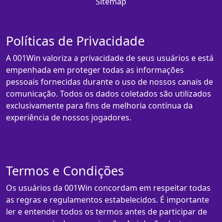
Sitemap
Políticas de Privacidade
A 001Win valoriza a privacidade de seus usuários e está
empenhada em proteger todas as informações
pessoais fornecidas durante o uso de nossos canais de
comunicação. Todos os dados coletados são utilizados
exclusivamente para fins de melhoria contínua da
experiência de nossos jogadores.
Termos e Condições
Os usuários da 001Win concordam em respeitar todas
as regras e regulamentos estabelecidos. É importante
ler e entender todos os termos antes de participar de