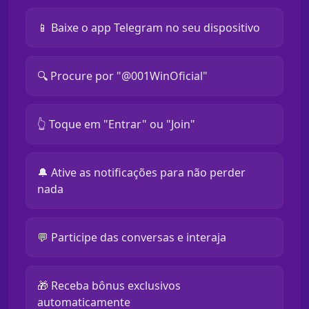
📱 Baixe o app Telegram no seu dispositivo
🔍 Procure por "@001WinOficial"
👆 Toque em "Entrar" ou "Join"
🔔 Ative as notificações para não perder
nada
💬 Participe das conversas e interaja
🎁 Receba bônus exclusivos
automaticamente