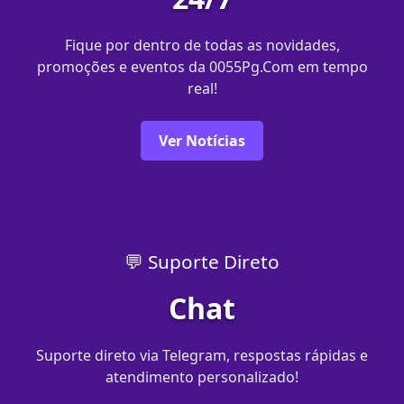
Fique por dentro de todas as novidades,
promoções e eventos da 0055Pg.Com em tempo
real!
Ver Notícias
💬 Suporte Direto
Chat
Suporte direto via Telegram, respostas rápidas e
atendimento personalizado!