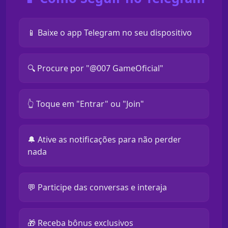
📱 Baixe o app Telegram no seu dispositivo
🔍 Procure por "@007 GameOficial"
👆 Toque em "Entrar" ou "Join"
🔔 Ative as notificações para não perder
nada
💬 Participe das conversas e interaja
🎁 Receba bônus exclusivos