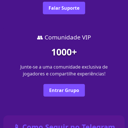
Falar Suporte
👥 Comunidade VIP
1000+
Junte-se a uma comunidade exclusiva de
jogadores e compartilhe experiências!
Entrar Grupo
📱 Como Seguir no Telegram