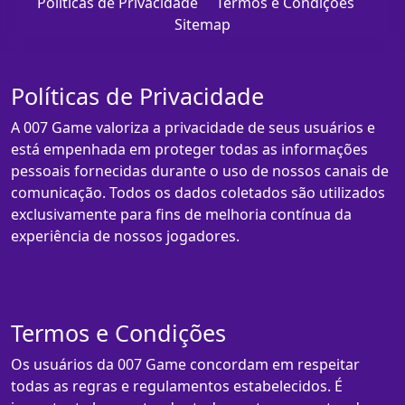
Políticas de Privacidade
Termos e Condições
Sitemap
Políticas de Privacidade
A 007 Game valoriza a privacidade de seus usuários e
está empenhada em proteger todas as informações
pessoais fornecidas durante o uso de nossos canais de
comunicação. Todos os dados coletados são utilizados
exclusivamente para fins de melhoria contínua da
experiência de nossos jogadores.
Termos e Condições
Os usuários da 007 Game concordam em respeitar
todas as regras e regulamentos estabelecidos. É