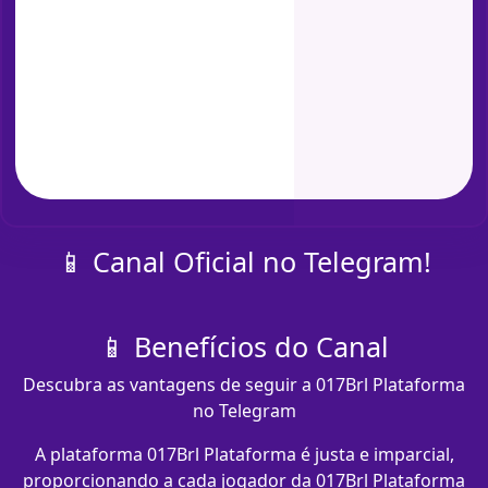
📱 Canal Oficial no Telegram!
📱 Benefícios do Canal
Descubra as vantagens de seguir a 017Brl Plataforma
no Telegram
A plataforma 017Brl Plataforma é justa e imparcial,
proporcionando a cada jogador da 017Brl Plataforma