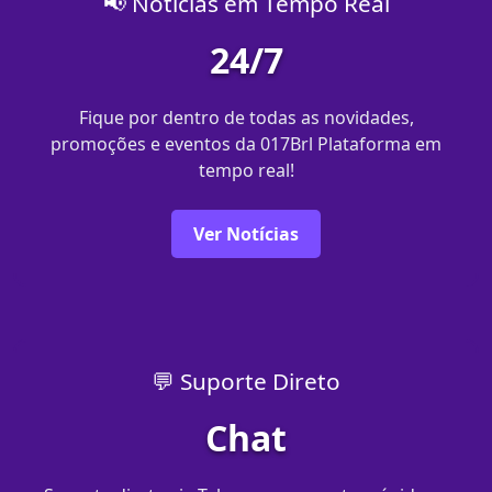
📢 Notícias em Tempo Real
24/7
Fique por dentro de todas as novidades,
promoções e eventos da 017Brl Plataforma em
tempo real!
Ver Notícias
💬 Suporte Direto
Chat