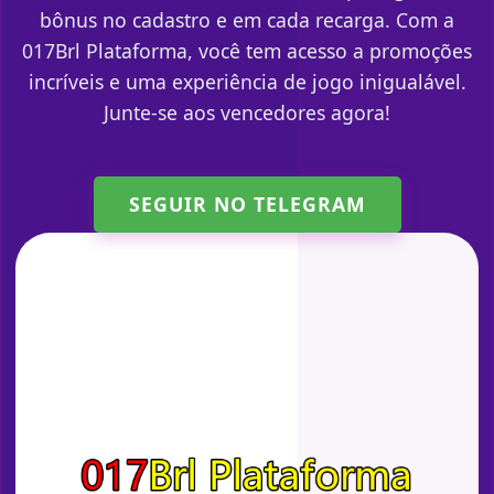
bônus no cadastro e em cada recarga. Com a
017Brl Plataforma, você tem acesso a promoções
incríveis e uma experiência de jogo inigualável.
Junte-se aos vencedores agora!
SEGUIR NO TELEGRAM