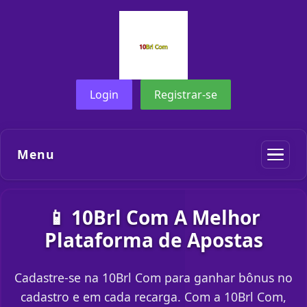
Login
Registrar-se
Menu
📱 10Brl Com A Melhor
Plataforma de Apostas
Cadastre-se na 10Brl Com para ganhar bônus no
cadastro e em cada recarga. Com a 10Brl Com,