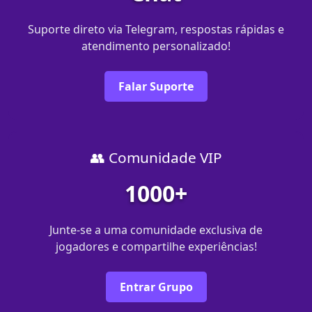
Suporte direto via Telegram, respostas rápidas e
atendimento personalizado!
Falar Suporte
👥 Comunidade VIP
1000+
Junte-se a uma comunidade exclusiva de
jogadores e compartilhe experiências!
Entrar Grupo