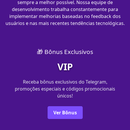
sempre a melhor possível. Nossa equipe de
desenvolvimento trabalha constantemente para
implementar melhorias baseadas no feedback dos
usuários e nas mais recentes tendências tecnológicas.
🎁 Bônus Exclusivos
VIP
Receba bônus exclusivos do Telegram,
promoções especiais e códigos promocionais
únicos!
Ver Bônus