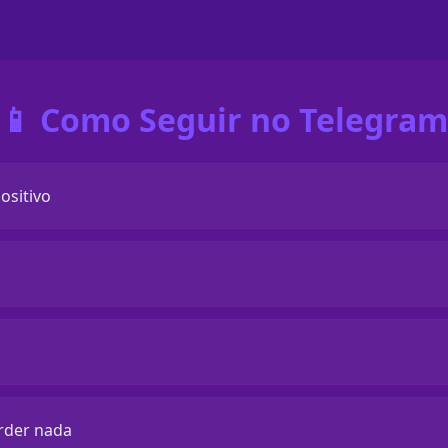
📱 Como Seguir no Telegram
ositivo
erder nada