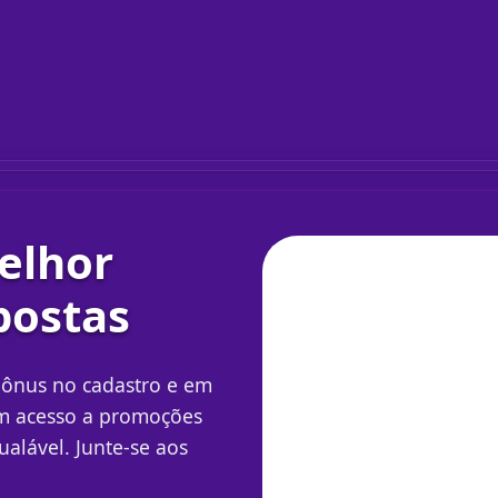
elhor
postas
bônus no cadastro e em
em acesso a promoções
ualável. Junte-se aos