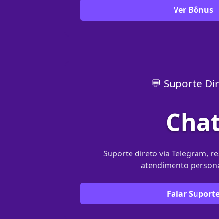
Ver Bônus
💬 Suporte Di
Cha
Suporte direto via Telegram, r
atendimento persona
Falar Suport