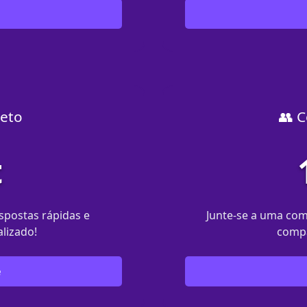
reto
👥 
t
espostas rápidas e
Junte-se a uma com
lizado!
compa
e