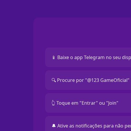
📱 Baixe o app Telegram no seu disp
🔍 Procure por "@123 GameOficial"
👆 Toque em "Entrar" ou "Join"
🔔 Ative as notificações para não p