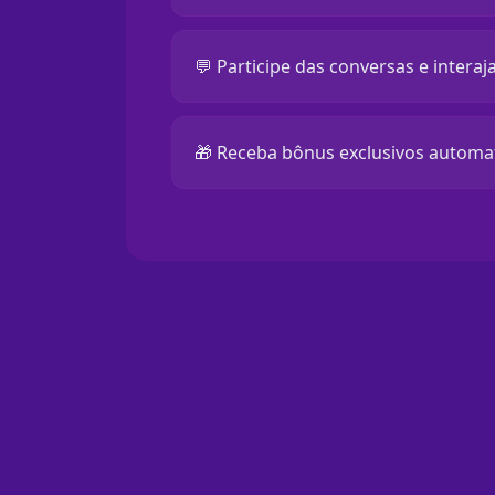
💬 Participe das conversas e interaj
🎁 Receba bônus exclusivos autom