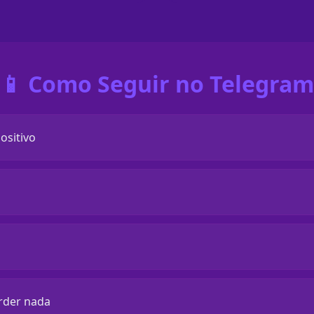
📱 Como Seguir no Telegram
ositivo
erder nada