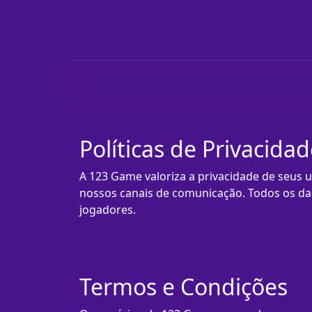
Políticas de Privacida
A 123 Game valoriza a privacidade de seus
nossos canais de comunicação. Todos os dad
jogadores.
Termos e Condições