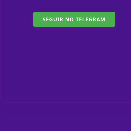
SEGUIR NO TELEGRAM