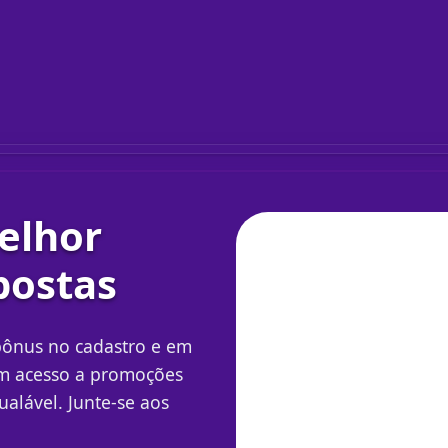
elhor
postas
bônus no cadastro e em
em acesso a promoções
ualável. Junte-se aos