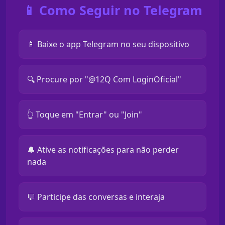
📱 Como Seguir no Telegram
📱 Baixe o app Telegram no seu dispositivo
🔍 Procure por "@12Q Com LoginOficial"
👆 Toque em "Entrar" ou "Join"
🔔 Ative as notificações para não perder
nada
💬 Participe das conversas e interaja