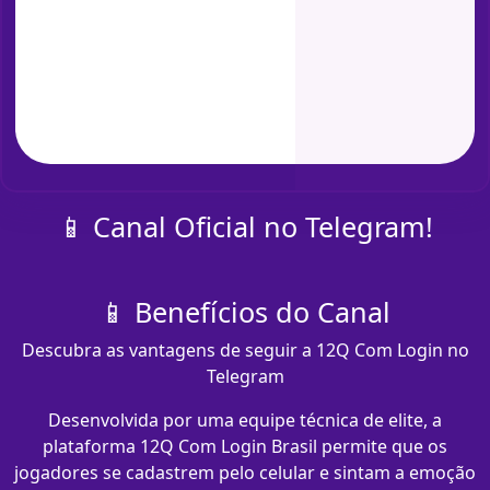
📱 Canal Oficial no Telegram!
📱 Benefícios do Canal
Descubra as vantagens de seguir a 12Q Com Login no
Telegram
Desenvolvida por uma equipe técnica de elite, a
plataforma 12Q Com Login Brasil permite que os
jogadores se cadastrem pelo celular e sintam a emoção