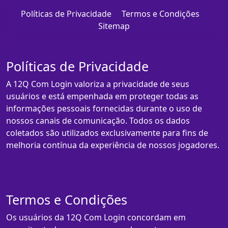
Políticas de Privacidade
Termos e Condições
Sitemap
Políticas de Privacidade
A 12Q Com Login valoriza a privacidade de seus
usuários e está empenhada em proteger todas as
informações pessoais fornecidas durante o uso de
nossos canais de comunicação. Todos os dados
coletados são utilizados exclusivamente para fins de
melhoria contínua da experiência de nossos jogadores.
Termos e Condições
Os usuários da 12Q Com Login concordam em