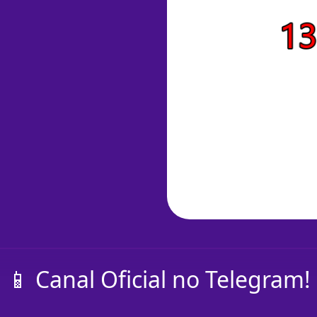
📱 Canal Oficial no Telegram!