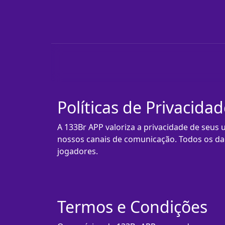
Políticas de Privacida
A 133Br APP valoriza a privacidade de seus
nossos canais de comunicação. Todos os dad
jogadores.
Termos e Condições