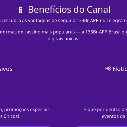
📱 Benefícios do Canal
Descubra as vantagens de seguir a 133Br APP no Telegram
aformas de cassino mais populares — a 133Br APP Brasil qu
digitais únicas.
sivos
📢 Notí
m, promoções especiais
Fique por dentro d
s únicos!
eventos da