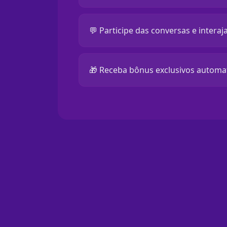
💬 Participe das conversas e interaj
🎁 Receba bônus exclusivos autom