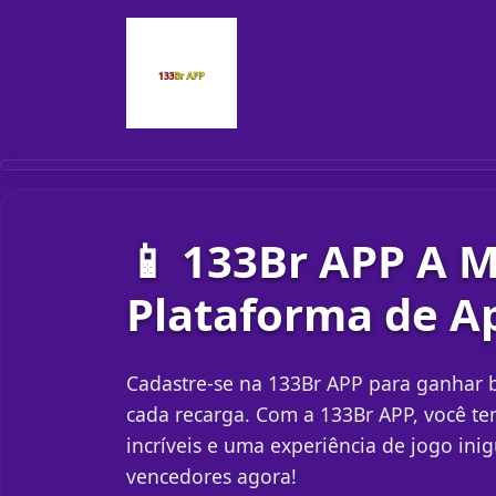
📱 133Br APP A 
Plataforma de A
Cadastre-se na 133Br APP para ganhar 
cada recarga. Com a 133Br APP, você t
incríveis e uma experiência de jogo inig
vencedores agora!