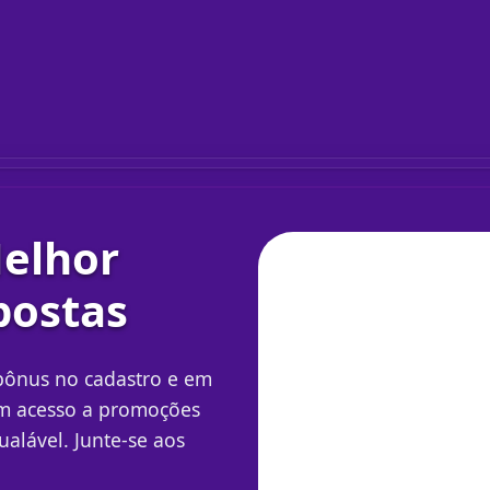
Melhor
postas
bônus no cadastro e em
em acesso a promoções
ualável. Junte-se aos