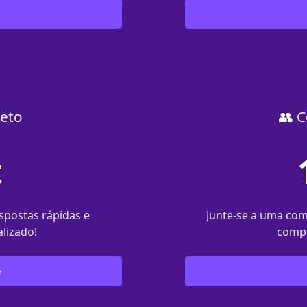
reto
👥 
t
espostas rápidas e
Junte-se a uma com
lizado!
compa
e