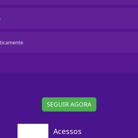
a
aticamente
SEGUIR AGORA
Acessos