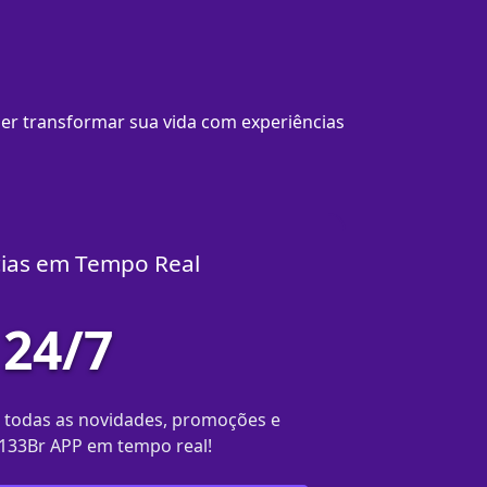
er transformar sua vida com experiências
cias em Tempo Real
24/7
e todas as novidades, promoções e
 133Br APP em tempo real!