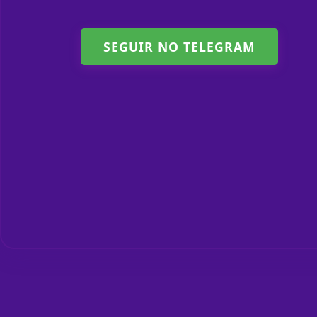
SEGUIR NO TELEGRAM