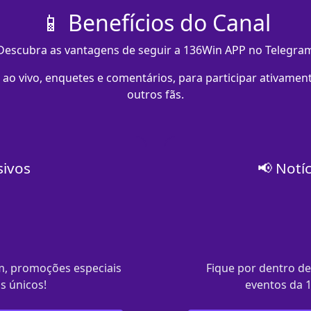
📱 Benefícios do Canal
Descubra as vantagens de seguir a 136Win APP no Telegra
 ao vivo, enquetes e comentários, para participar ativame
outros fãs.
sivos
📢 Notí
m, promoções especiais
Fique por dentro d
s únicos!
eventos da 