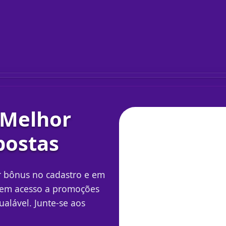
 Melhor
postas
r bônus no cadastro e em
tem acesso a promoções
ualável. Junte-se aos