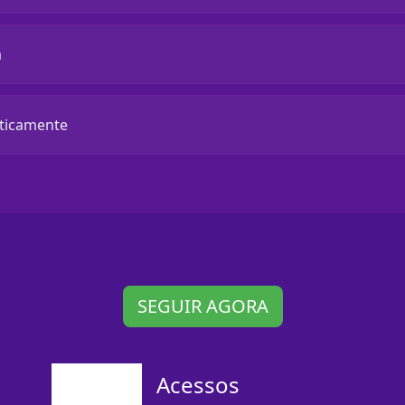
a
aticamente
SEGUIR AGORA
Acessos