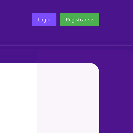
Login
Registrar-se