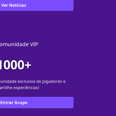
Ver Notícias
Comunidade VIP
1000+
unidade exclusiva de jogadores e
rtilhe experiências!
Entrar Grupo