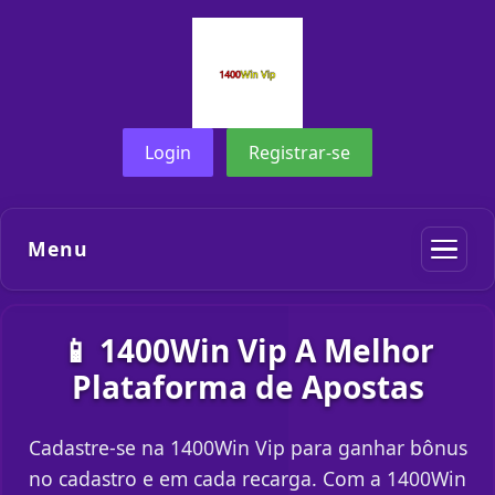
Login
Registrar-se
Menu
📱 1400Win Vip A Melhor
Plataforma de Apostas
Cadastre-se na 1400Win Vip para ganhar bônus
no cadastro e em cada recarga. Com a 1400Win