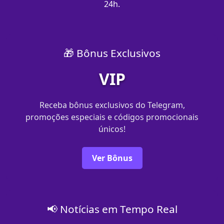
24h.
🎁 Bônus Exclusivos
VIP
Receba bônus exclusivos do Telegram,
promoções especiais e códigos promocionais
únicos!
Ver Bônus
📢 Notícias em Tempo Real