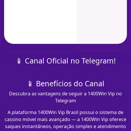
📱 Canal Oficial no Telegram!
📱 Benefícios do Canal
Descubra as vantagens de seguir a 1400Win Vip no
Telegram
A plataforma 1400Win Vip Brasil possui o sistema de
cassino móvel mais avançado — a 1400Win Vip oferece
saques instantâneos, operação simples e atendimento