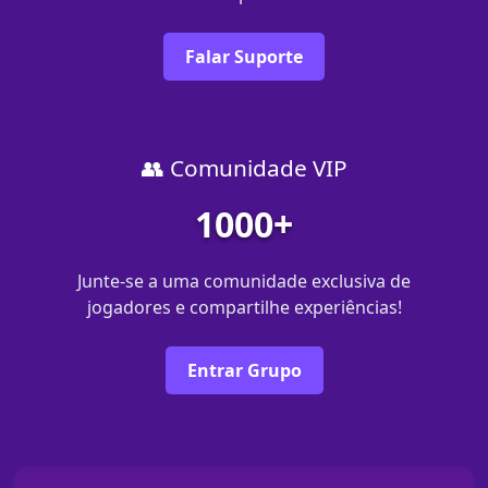
Falar Suporte
👥 Comunidade VIP
1000+
Junte-se a uma comunidade exclusiva de
jogadores e compartilhe experiências!
Entrar Grupo