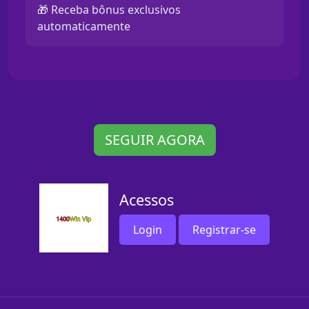
🎁 Receba bônus exclusivos
automaticamente
SEGUIR AGORA
Acessos
Login
Registrar-se