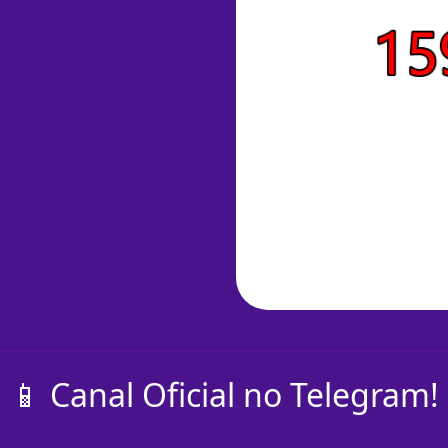
📱 Canal Oficial no Telegram!