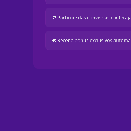
💬 Participe das conversas e interaj
🎁 Receba bônus exclusivos autom