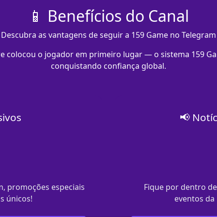
📱 Benefícios do Canal
Descubra as vantagens de seguir a 159 Game no Telegram
 colocou o jogador em primeiro lugar — o sistema 159 Gam
conquistando confiança global.
sivos
📢 Notí
m, promoções especiais
Fique por dentro d
s únicos!
eventos da