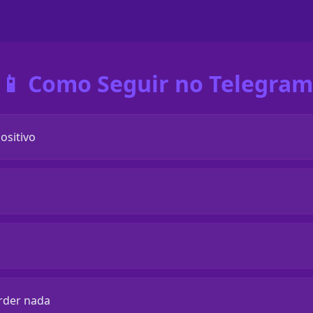
📱 Como Seguir no Telegram
ositivo
erder nada