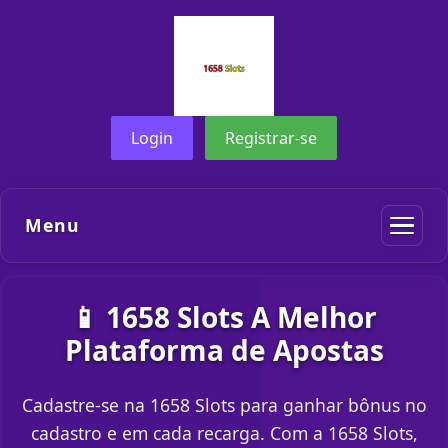
Login
Registrar-se
Menu
📱 1658 Slots A Melhor
Plataforma de Apostas
Cadastre-se na 1658 Slots para ganhar bônus no
cadastro e em cada recarga. Com a 1658 Slots,