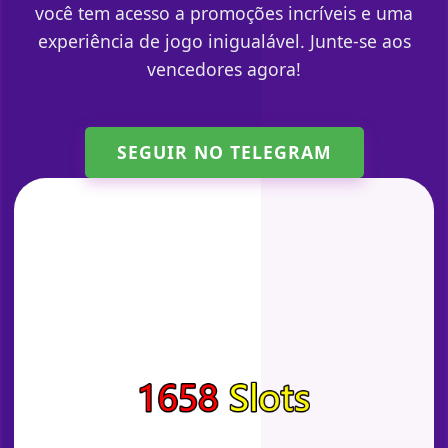
você tem acesso a promoções incríveis e uma
experiência de jogo inigualável. Junte-se aos
vencedores agora!
SEGUIR NO TELEGRAM