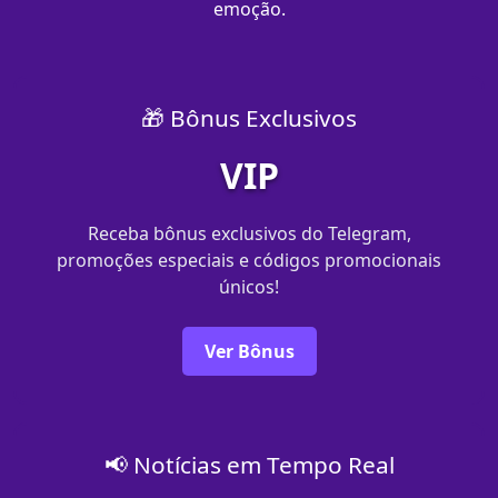
emoção.
🎁 Bônus Exclusivos
VIP
Receba bônus exclusivos do Telegram,
promoções especiais e códigos promocionais
únicos!
Ver Bônus
📢 Notícias em Tempo Real