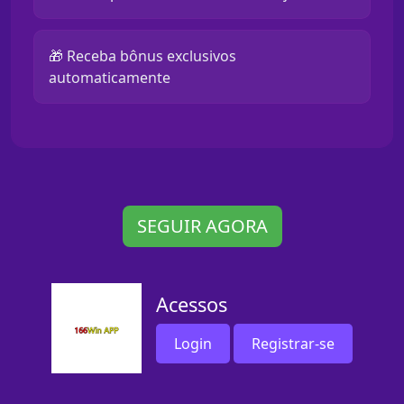
🎁 Receba bônus exclusivos
automaticamente
SEGUIR AGORA
Acessos
Login
Registrar-se