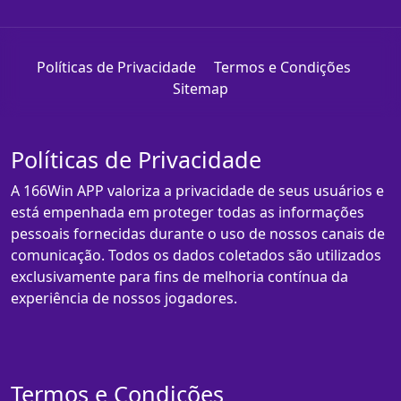
Políticas de Privacidade
Termos e Condições
Sitemap
Políticas de Privacidade
A 166Win APP valoriza a privacidade de seus usuários e
está empenhada em proteger todas as informações
pessoais fornecidas durante o uso de nossos canais de
comunicação. Todos os dados coletados são utilizados
exclusivamente para fins de melhoria contínua da
experiência de nossos jogadores.
Termos e Condições