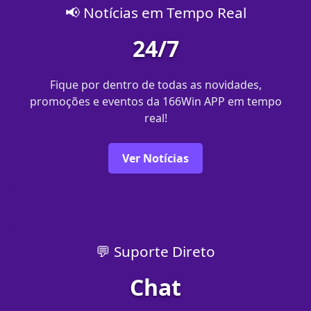
📢 Notícias em Tempo Real
24/7
Fique por dentro de todas as novidades,
promoções e eventos da 166Win APP em tempo
real!
Ver Notícias
💬 Suporte Direto
Chat