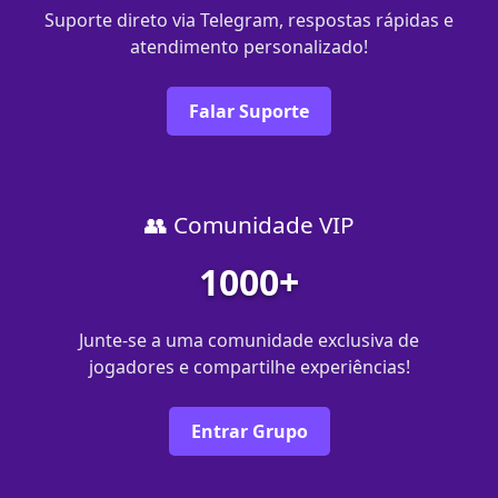
Suporte direto via Telegram, respostas rápidas e
atendimento personalizado!
Falar Suporte
👥 Comunidade VIP
1000+
Junte-se a uma comunidade exclusiva de
jogadores e compartilhe experiências!
Entrar Grupo