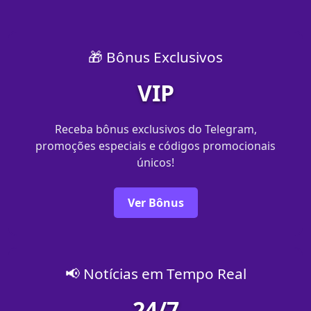
🎁 Bônus Exclusivos
VIP
Receba bônus exclusivos do Telegram,
promoções especiais e códigos promocionais
únicos!
Ver Bônus
📢 Notícias em Tempo Real
24/7