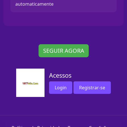
automaticamente
SEGUIR AGORA
Acessos
Login
Registrar-se