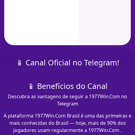
📱 Canal Oficial no Telegram!
📱 Benefícios do Canal
Descubra as vantagens de seguir a 1977Win.Com no
Telegram
A plataforma 1977Win.Com Brasil é uma das primeiras e
mais conhecidas do Brasil — hoje, mais de 90% dos
jogadores usam regularmente a 1977Win.Com .