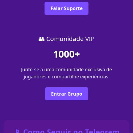
Falar Suporte
👥 Comunidade VIP
1000+
Junte-se a uma comunidade exclusiva de
jogadores e compartilhe experiências!
Entrar Grupo
📱 Como Seguir no Telegram