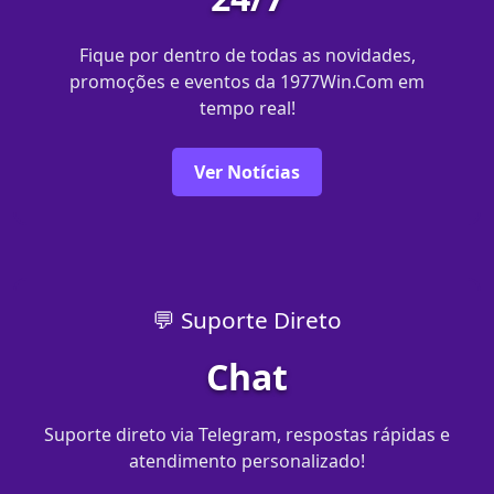
Fique por dentro de todas as novidades,
promoções e eventos da 1977Win.Com em
tempo real!
Ver Notícias
💬 Suporte Direto
Chat
Suporte direto via Telegram, respostas rápidas e
atendimento personalizado!