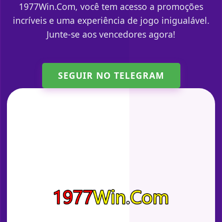
1977Win.Com, você tem acesso a promoções
incríveis e uma experiência de jogo inigualável.
Junte-se aos vencedores agora!
SEGUIR NO TELEGRAM