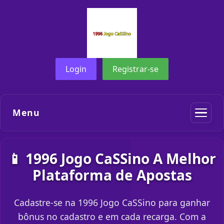
Login
Registrar-se
Menu
📱 1996 Jogo CaSSino A Melhor
Plataforma de Apostas
Cadastre-se na 1996 Jogo CaSSino para ganhar
bônus no cadastro e em cada recarga. Com a