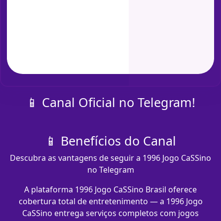
📱 Canal Oficial no Telegram!
📱 Benefícios do Canal
Descubra as vantagens de seguir a 1996 Jogo CaSSino
no Telegram
A plataforma 1996 Jogo CaSSino Brasil oferece
cobertura total de entretenimento — a 1996 Jogo
CaSSino entrega serviços completos com jogos