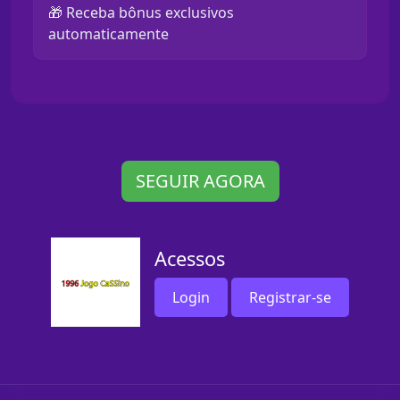
🎁 Receba bônus exclusivos
automaticamente
SEGUIR AGORA
Acessos
Login
Registrar-se