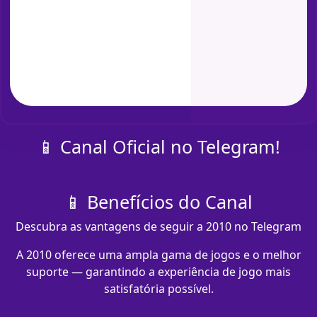
📱 Canal Oficial no Telegram!
📱 Benefícios do Canal
Descubra as vantagens de seguir a 2010 no Telegram
A 2010 oferece uma ampla gama de jogos e o melhor
suporte — garantindo a experiência de jogo mais
satisfatória possível.