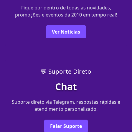
Fique por dentro de todas as novidades,
promoções e eventos da 2010 em tempo real!
Ver Notícias
💬 Suporte Direto
Chat
Suporte direto via Telegram, respostas rápidas e
atendimento personalizado!
Falar Suporte