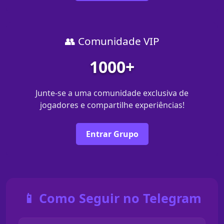
👥 Comunidade VIP
1000+
Junte-se a uma comunidade exclusiva de
jogadores e compartilhe experiências!
Entrar Grupo
📱 Como Seguir no Telegram