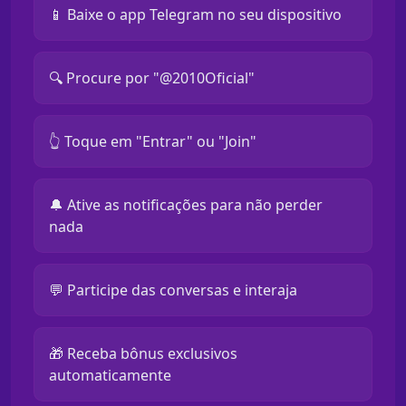
📱 Baixe o app Telegram no seu dispositivo
🔍 Procure por "@2010Oficial"
👆 Toque em "Entrar" ou "Join"
🔔 Ative as notificações para não perder
nada
💬 Participe das conversas e interaja
🎁 Receba bônus exclusivos
automaticamente