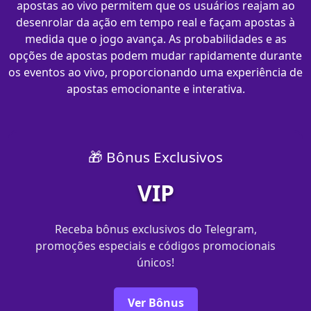
apostas ao vivo permitem que os usuários reajam ao
desenrolar da ação em tempo real e façam apostas à
medida que o jogo avança. As probabilidades e as
opções de apostas podem mudar rapidamente durante
os eventos ao vivo, proporcionando uma experiência de
apostas emocionante e interativa.
🎁 Bônus Exclusivos
VIP
Receba bônus exclusivos do Telegram,
promoções especiais e códigos promocionais
únicos!
Ver Bônus