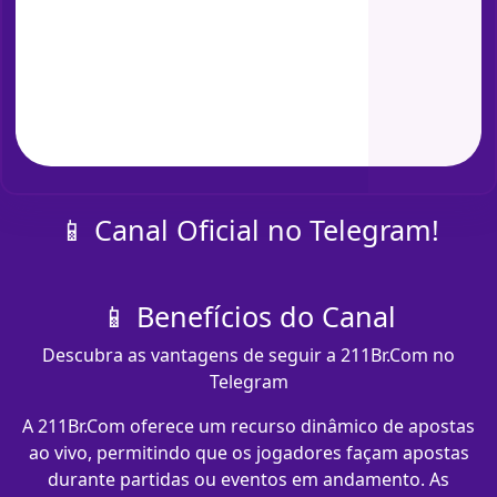
📱 Canal Oficial no Telegram!
📱 Benefícios do Canal
Descubra as vantagens de seguir a 211Br.Com no
Telegram
A 211Br.Com oferece um recurso dinâmico de apostas
ao vivo, permitindo que os jogadores façam apostas
durante partidas ou eventos em andamento. As