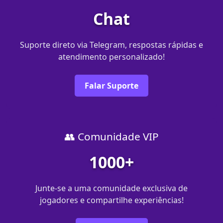
Chat
Suporte direto via Telegram, respostas rápidas e
atendimento personalizado!
Falar Suporte
👥 Comunidade VIP
1000+
Junte-se a uma comunidade exclusiva de
jogadores e compartilhe experiências!