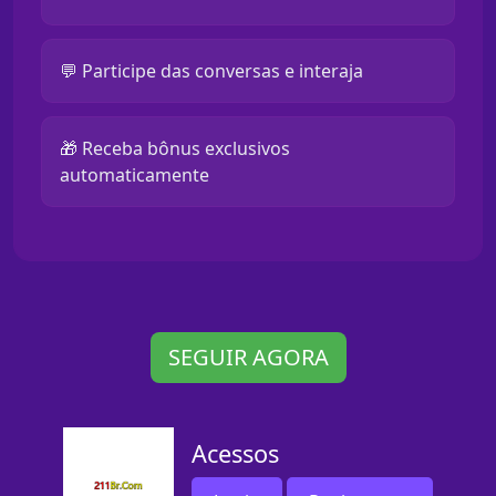
💬 Participe das conversas e interaja
🎁 Receba bônus exclusivos
automaticamente
SEGUIR AGORA
Acessos