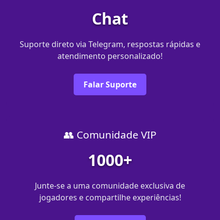
Chat
Suporte direto via Telegram, respostas rápidas e
atendimento personalizado!
Falar Suporte
👥 Comunidade VIP
1000+
Junte-se a uma comunidade exclusiva de
jogadores e compartilhe experiências!