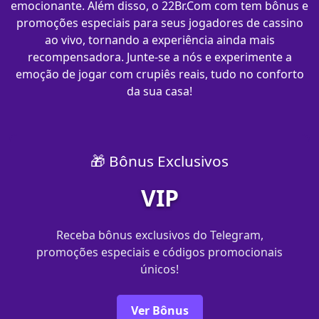
emocionante. Além disso, o 22Br.Com com​ tem bônus e
promoções especiais para seus jogadores de cassino
ao vivo, tornando a experiência ainda mais
recompensadora. Junte-se a nós e experimente a
emoção de jogar com crupiês reais, tudo no conforto
da sua casa!
🎁 Bônus Exclusivos
VIP
Receba bônus exclusivos do Telegram,
promoções especiais e códigos promocionais
únicos!
Ver Bônus