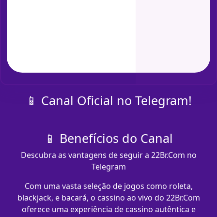
📱 Canal Oficial no Telegram!
📱 Benefícios do Canal
Descubra as vantagens de seguir a 22Br.Com no
Telegram
Com uma vasta seleção de jogos como roleta,
blackjack, e bacará, o cassino ao vivo do 22Br.Com
oferece uma experiência de cassino autêntica e