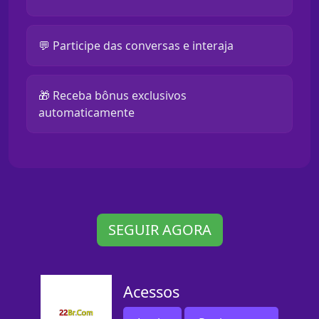
💬 Participe das conversas e interaja
🎁 Receba bônus exclusivos
automaticamente
SEGUIR AGORA
Acessos