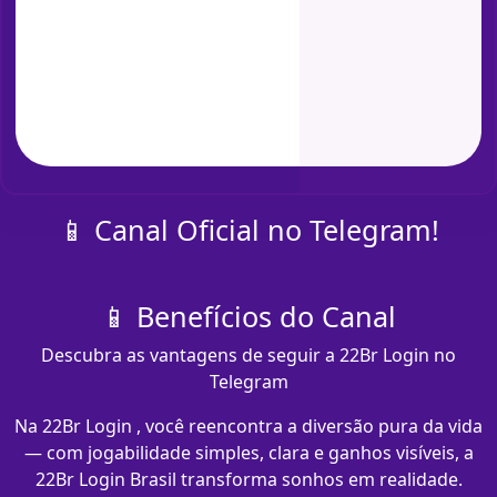
📱 Canal Oficial no Telegram!
📱 Benefícios do Canal
Descubra as vantagens de seguir a 22Br Login no
Telegram
Na 22Br Login , você reencontra a diversão pura da vida
— com jogabilidade simples, clara e ganhos visíveis, a
22Br Login Brasil transforma sonhos em realidade.