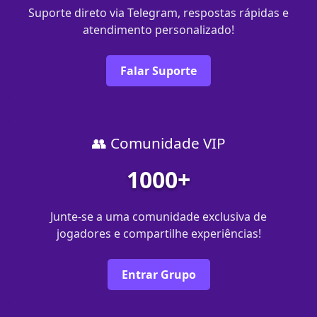
Suporte direto via Telegram, respostas rápidas e
atendimento personalizado!
Falar Suporte
👥 Comunidade VIP
1000+
Junte-se a uma comunidade exclusiva de
jogadores e compartilhe experiências!
Entrar Grupo