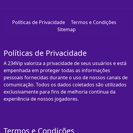
Políticas de Privacidade
Termos e Condições
Sitemap
Políticas de Privacidade
A 234Vip valoriza a privacidade de seus usuários e está
empenhada em proteger todas as informações
pessoais fornecidas durante o uso de nossos canais de
comunicação. Todos os dados coletados são utilizados
exclusivamente para fins de melhoria contínua da
experiência de nossos jogadores.
Termos e Condições