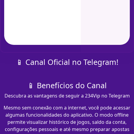
📱 Canal Oficial no Telegram!
📱 Benefícios do Canal
Descubra as vantagens de seguir a 234Vip no Telegram
Mesmo sem conexão com a internet, você pode acessar
algumas funcionalidades do aplicativo. O modo offline
permite visualizar histórico de jogos, saldo da conta,
configurações pessoais e até mesmo preparar apostas