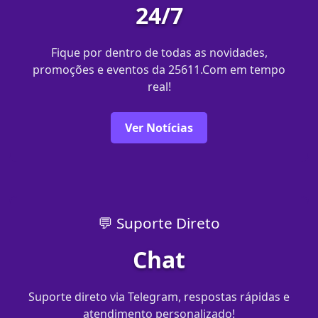
24/7
Fique por dentro de todas as novidades,
promoções e eventos da 25611.Com em tempo
real!
Ver Notícias
💬 Suporte Direto
Chat
Suporte direto via Telegram, respostas rápidas e
atendimento personalizado!