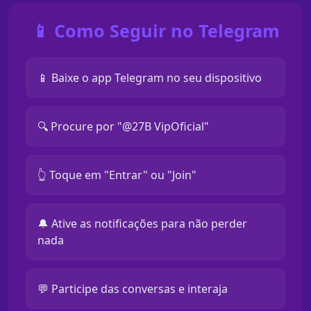
📱 Como Seguir no Telegram
📱 Baixe o app Telegram no seu dispositivo
🔍 Procure por "@27B VipOficial"
👆 Toque em "Entrar" ou "Join"
🔔 Ative as notificações para não perder
nada
💬 Participe das conversas e interaja