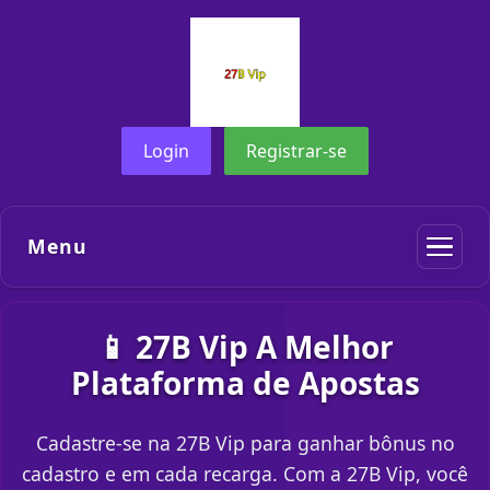
Login
Registrar-se
Menu
📱 27B Vip A Melhor
Plataforma de Apostas
Cadastre-se na 27B Vip para ganhar bônus no
cadastro e em cada recarga. Com a 27B Vip, você