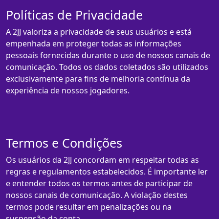
Políticas de Privacidade
A 2JJ valoriza a privacidade de seus usuários e está
empenhada em proteger todas as informações
pessoais fornecidas durante o uso de nossos canais de
comunicação. Todos os dados coletados são utilizados
exclusivamente para fins de melhoria contínua da
experiência de nossos jogadores.
Termos e Condições
Os usuários da 2JJ concordam em respeitar todas as
regras e regulamentos estabelecidos. É importante ler
e entender todos os termos antes de participar de
nossos canais de comunicação. A violação destes
termos pode resultar em penalizações ou na
suspensão da conta.