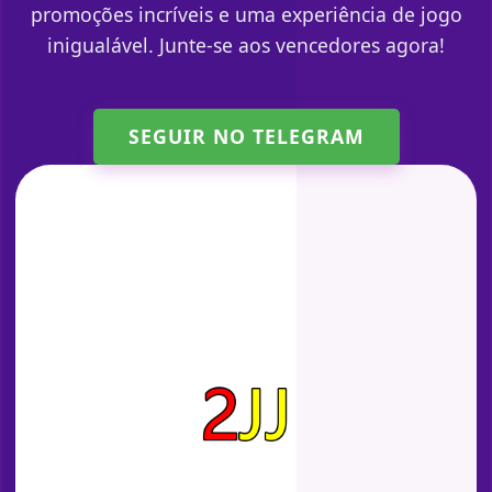
promoções incríveis e uma experiência de jogo
inigualável. Junte-se aos vencedores agora!
SEGUIR NO TELEGRAM