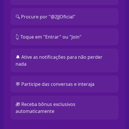
🔍 Procure por "@2JJOficial"
👆 Toque em "Entrar" ou "Join"
🔔 Ative as notificações para não perder
nada
💬 Participe das conversas e interaja
🎁 Receba bônus exclusivos
automaticamente