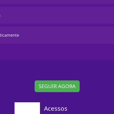
a
aticamente
SEGUIR AGORA
Acessos