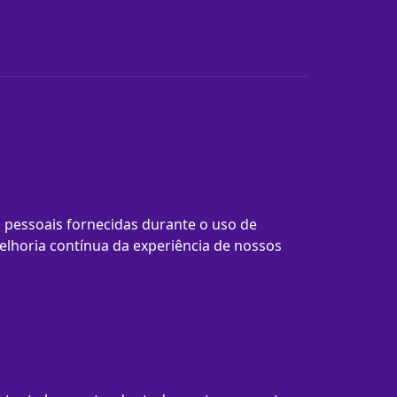
 pessoais fornecidas durante o uso de
elhoria contínua da experiência de nossos