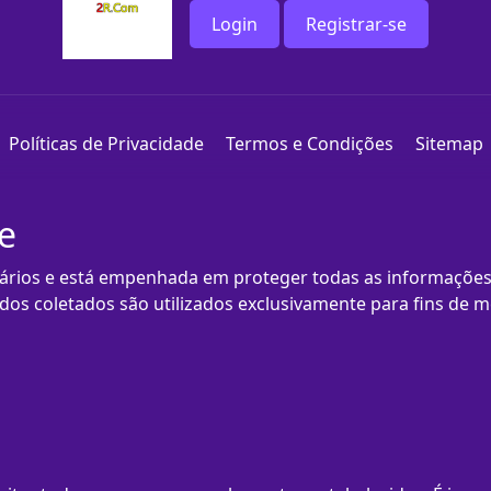
Login
Registrar-se
Políticas de Privacidade
Termos e Condições
Sitemap
de
uários e está empenhada em proteger todas as informações
os coletados são utilizados exclusivamente para fins de m