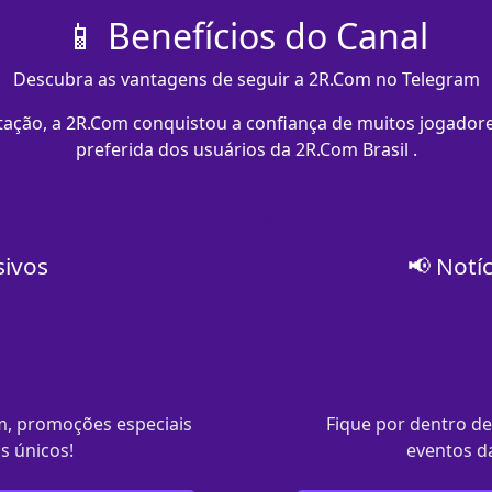
📱 Benefícios do Canal
Descubra as vantagens de seguir a 2R.Com no Telegram
ação, a 2R.Com conquistou a confiança de muitos jogadore
preferida dos usuários da 2R.Com Brasil .
sivos
📢 Notí
m, promoções especiais
Fique por dentro d
s únicos!
eventos d