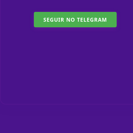
SEGUIR NO TELEGRAM