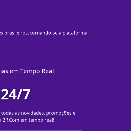
s brasileiros, tornando-se a plataforma
cias em Tempo Real
24/7
e todas as novidades, promoções e
a 2R.Com em tempo real!