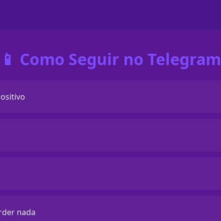
📱 Como Seguir no Telegram
ositivo
erder nada