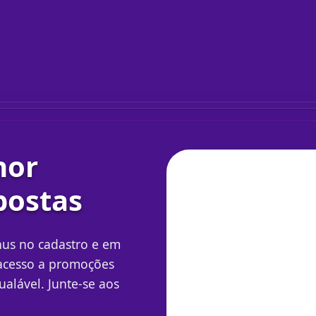
hor
postas
us no cadastro e em
acesso a promoções
ualável. Junte-se aos