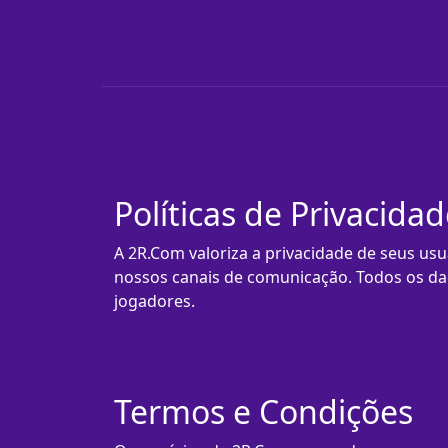
Políticas de Privacida
A 2R.Com valoriza a privacidade de seus us
nossos canais de comunicação. Todos os dad
jogadores.
Termos e Condições