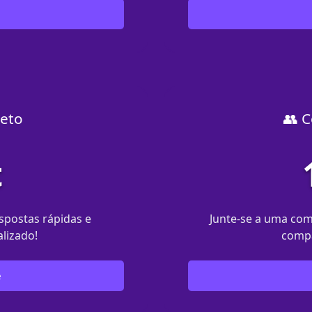
reto
👥 
t
espostas rápidas e
Junte-se a uma com
lizado!
compa
e