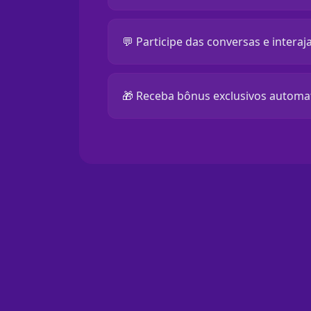
💬 Participe das conversas e interaj
🎁 Receba bônus exclusivos autom