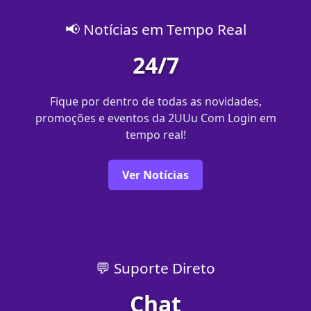
📢 Notícias em Tempo Real
24/7
Fique por dentro de todas as novidades,
promoções e eventos da 2UUu Com Login em
tempo real!
Ver Notícias
💬 Suporte Direto
Chat