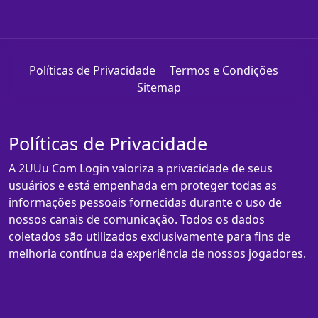
Políticas de Privacidade
Termos e Condições
Sitemap
Políticas de Privacidade
A 2UUu Com Login valoriza a privacidade de seus
usuários e está empenhada em proteger todas as
informações pessoais fornecidas durante o uso de
nossos canais de comunicação. Todos os dados
coletados são utilizados exclusivamente para fins de
melhoria contínua da experiência de nossos jogadores.