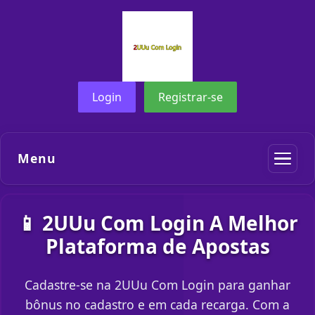
Login
Registrar-se
Menu
📱 2UUu Com Login A Melhor
Plataforma de Apostas
Cadastre-se na 2UUu Com Login para ganhar
bônus no cadastro e em cada recarga. Com a