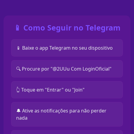
📱 Como Seguir no Telegram
📱 Baixe o app Telegram no seu dispositivo
🔍 Procure por "@2UUu Com LoginOficial"
👆 Toque em "Entrar" ou "Join"
🔔 Ative as notificações para não perder
nada