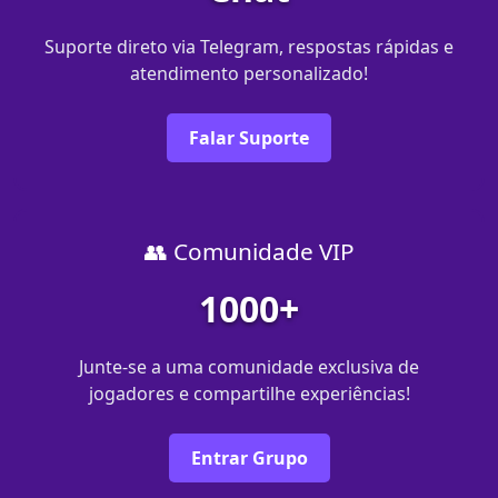
Suporte direto via Telegram, respostas rápidas e
atendimento personalizado!
Falar Suporte
👥 Comunidade VIP
1000+
Junte-se a uma comunidade exclusiva de
jogadores e compartilhe experiências!
Entrar Grupo