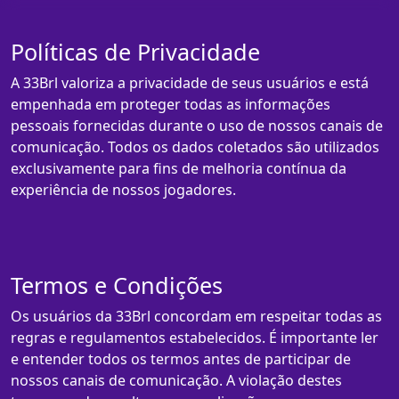
Políticas de Privacidade
A 33Brl valoriza a privacidade de seus usuários e está
empenhada em proteger todas as informações
pessoais fornecidas durante o uso de nossos canais de
comunicação. Todos os dados coletados são utilizados
exclusivamente para fins de melhoria contínua da
experiência de nossos jogadores.
Termos e Condições
Os usuários da 33Brl concordam em respeitar todas as
regras e regulamentos estabelecidos. É importante ler
e entender todos os termos antes de participar de
nossos canais de comunicação. A violação destes