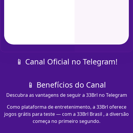
📱 Canal Oficial no Telegram!
📱 Benefícios do Canal
Descubra as vantagens de seguir a 33Brl no Telegram
Como plataforma de entretenimento, a 33Brl oferece
jogos grátis para teste — com a 33Brl Brasil , a diversão
começa no primeiro segundo.