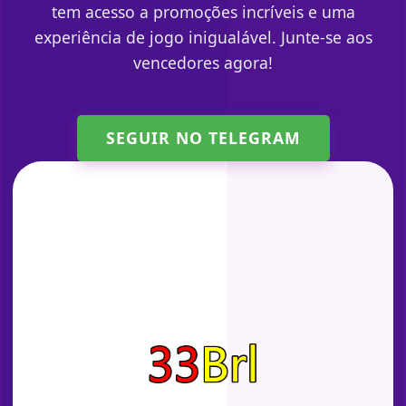
tem acesso a promoções incríveis e uma
experiência de jogo inigualável. Junte-se aos
vencedores agora!
SEGUIR NO TELEGRAM