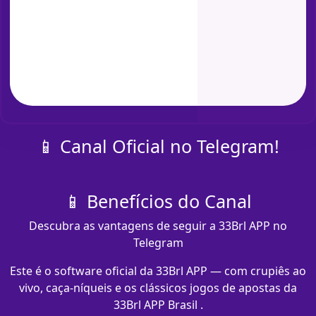
📱 Canal Oficial no Telegram!
📱 Benefícios do Canal
Descubra as vantagens de seguir a 33Brl APP no
Telegram
Este é o software oficial da 33Brl APP — com crupiês ao
vivo, caça-níqueis e os clássicos jogos de apostas da
33Brl APP Brasil .