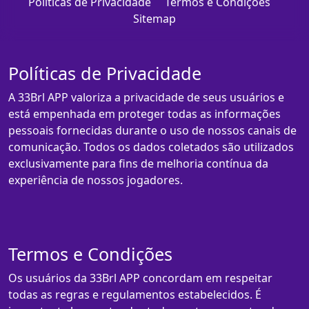
Políticas de Privacidade
Termos e Condições
Sitemap
Políticas de Privacidade
A 33Brl APP valoriza a privacidade de seus usuários e
está empenhada em proteger todas as informações
pessoais fornecidas durante o uso de nossos canais de
comunicação. Todos os dados coletados são utilizados
exclusivamente para fins de melhoria contínua da
experiência de nossos jogadores.
Termos e Condições
Os usuários da 33Brl APP concordam em respeitar
todas as regras e regulamentos estabelecidos. É