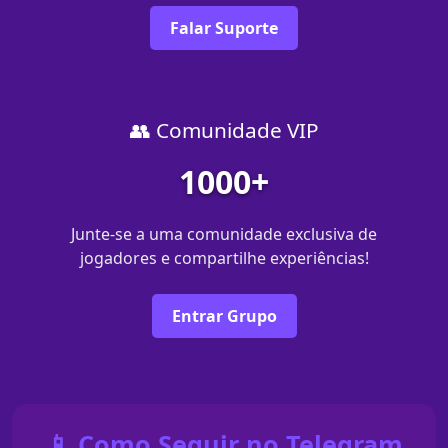
Falar Suporte
👥 Comunidade VIP
1000+
Junte-se a uma comunidade exclusiva de
jogadores e compartilhe experiências!
Entrar Grupo
📱 Como Seguir no Telegram