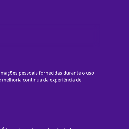
ormações pessoais fornecidas durante o uso
e melhoria contínua da experiência de