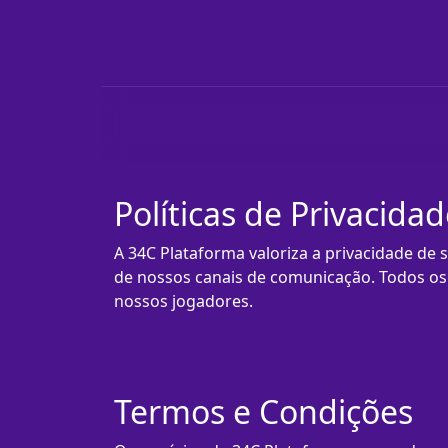
Políticas de Privacida
A 34C Plataforma valoriza a privacidade de
de nossos canais de comunicação. Todos os 
nossos jogadores.
Termos e Condições