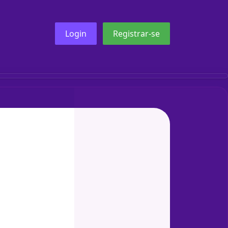
Login
Registrar-se