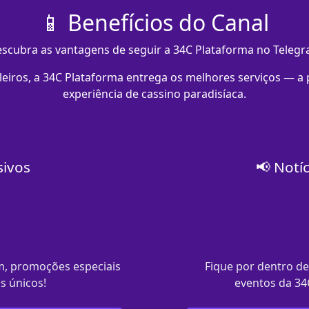
📱 Benefícios do Canal
scubra as vantagens de seguir a 34C Plataforma no Teleg
leiros, a 34C Plataforma entrega os melhores serviços — a
experiência de cassino paradisíaca.
sivos
📢 Notí
m, promoções especiais
Fique por dentro d
s únicos!
eventos da 34