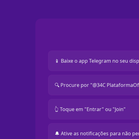
📱 Baixe o app Telegram no seu disp
🔍 Procure por "@34C PlataformaOfi
👆 Toque em "Entrar" ou "Join"
🔔 Ative as notificações para não p