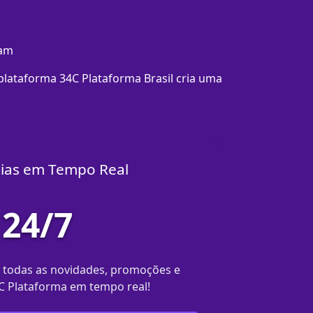
ram
 plataforma 34C Plataforma Brasil cria uma
cias em Tempo Real
24/7
e todas as novidades, promoções e
C Plataforma em tempo real!