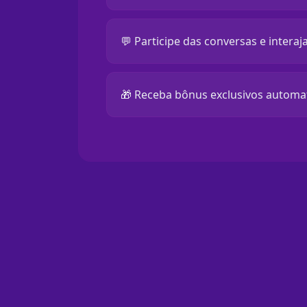
💬 Participe das conversas e interaj
🎁 Receba bônus exclusivos autom