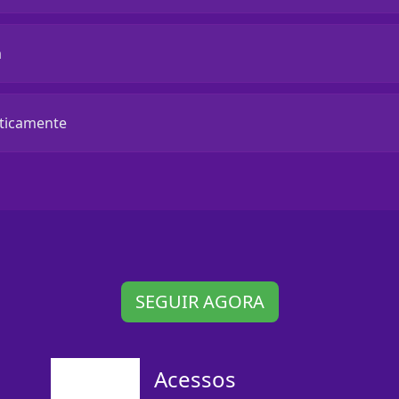
a
aticamente
SEGUIR AGORA
Acessos