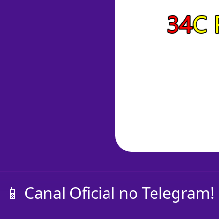
📱 Canal Oficial no Telegram!