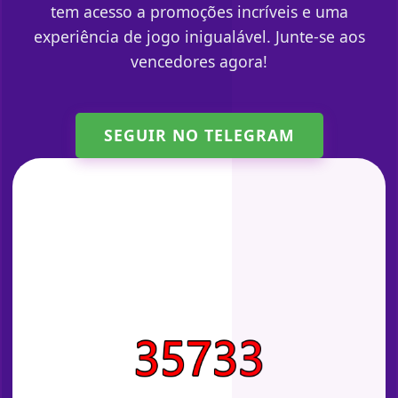
tem acesso a promoções incríveis e uma
experiência de jogo inigualável. Junte-se aos
vencedores agora!
SEGUIR NO TELEGRAM