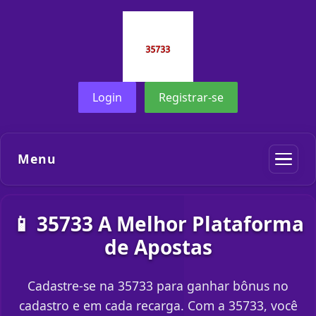
Login
Registrar-se
Menu
📱 35733 A Melhor Plataforma
de Apostas
Cadastre-se na 35733 para ganhar bônus no
cadastro e em cada recarga. Com a 35733, você