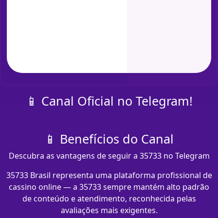
📱 Canal Oficial no Telegram!
📱 Benefícios do Canal
Descubra as vantagens de seguir a 35733 no Telegram
35733 Brasil representa uma plataforma profissional de
cassino online — a 35733 sempre mantém alto padrão
de conteúdo e atendimento, reconhecida pelas
avaliações mais exigentes.