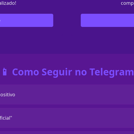
lizado!
compa
e
📱 Como Seguir no Telegram
ositivo
icial"