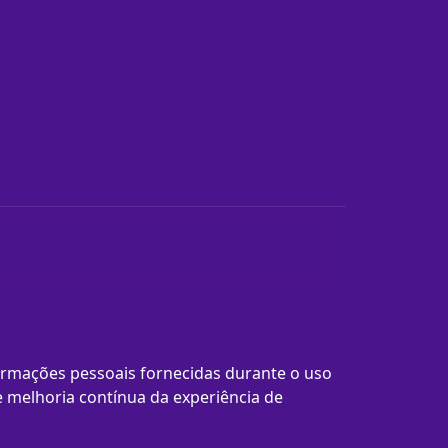
ormações pessoais fornecidas durante o uso
e melhoria contínua da experiência de