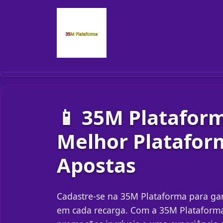
📱 35M Platafor
Melhor Platafor
Apostas
Cadastre-se na 35M Plataforma para ga
em cada recarga. Com a 35M Plataforma