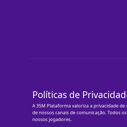
Políticas de Privacida
A 35M Plataforma valoriza a privacidade d
de nossos canais de comunicação. Todos os 
nossos jogadores.