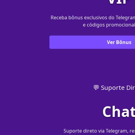
Receba bônus exclusivos do Telegra
e códigos promocionai
Ver Bônus
💬 Suporte Di
Cha
Suporte direto via Telegram, r