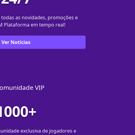
e todas as novidades, promoções e
M Plataforma em tempo real!
Ver Notícias
Comunidade VIP
1000+
unidade exclusiva de jogadores e