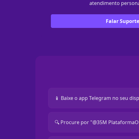
atendimento persona
Falar Suport
📱 Baixe o app Telegram no seu disp
🔍 Procure por "@35M PlataformaOf