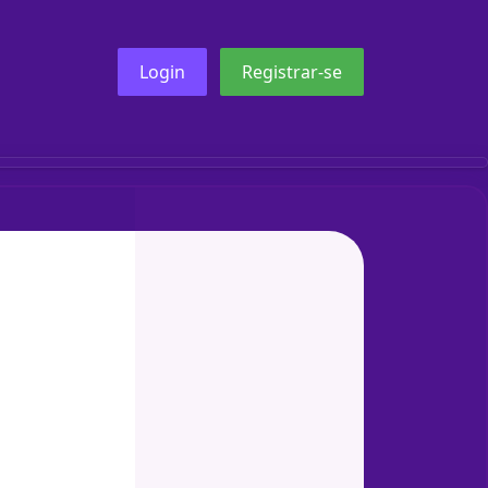
Login
Registrar-se