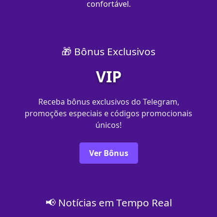
confortável.
🎁 Bônus Exclusivos
VIP
Receba bônus exclusivos do Telegram,
promoções especiais e códigos promocionais
únicos!
Ver Bônus
📢 Notícias em Tempo Real