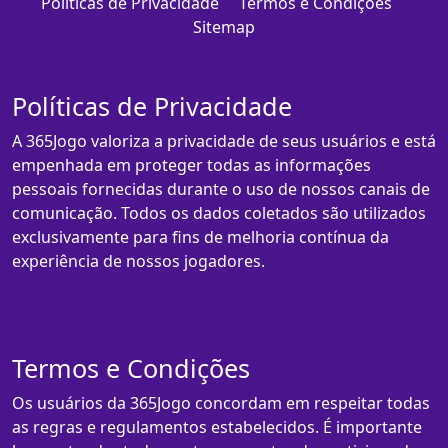
Políticas de Privacidade
Termos e Condições
Sitemap
Políticas de Privacidade
A 365Jogo valoriza a privacidade de seus usuários e está
empenhada em proteger todas as informações
pessoais fornecidas durante o uso de nossos canais de
comunicação. Todos os dados coletados são utilizados
exclusivamente para fins de melhoria contínua da
experiência de nossos jogadores.
Termos e Condições
Os usuários da 365Jogo concordam em respeitar todas
as regras e regulamentos estabelecidos. É importante