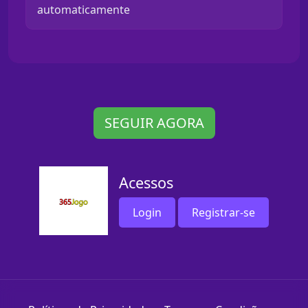
automaticamente
SEGUIR AGORA
Acessos
Login
Registrar-se