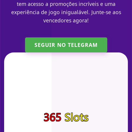
tem acesso a promoções incríveis e uma
experiência de jogo inigualável. Junte-se aos
vencedores agora!
SEGUIR NO TELEGRAM