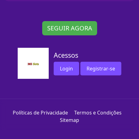
SEGUIR AGORA
Acessos
Login
Registrar-se
Políticas de Privacidade
Termos e Condições
Sitemap