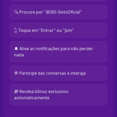
🔍 Procure por "@365 SlotsOficial"
👆 Toque em "Entrar" ou "Join"
🔔 Ative as notificações para não perder
nada
💬 Participe das conversas e interaja
🎁 Receba bônus exclusivos
automaticamente