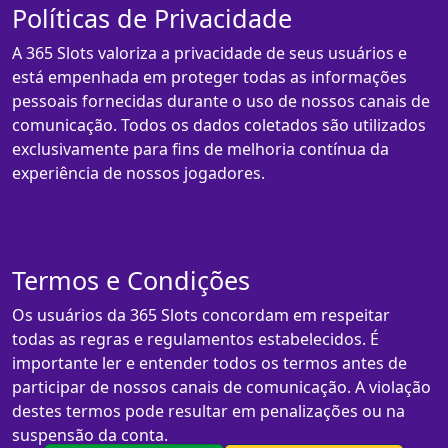
Políticas de Privacidade
A 365 Slots valoriza a privacidade de seus usuários e
está empenhada em proteger todas as informações
pessoais fornecidas durante o uso de nossos canais de
comunicação. Todos os dados coletados são utilizados
exclusivamente para fins de melhoria contínua da
experiência de nossos jogadores.
Termos e Condições
Os usuários da 365 Slots concordam em respeitar
todas as regras e regulamentos estabelecidos. É
importante ler e entender todos os termos antes de
participar de nossos canais de comunicação. A violação
destes termos pode resultar em penalizações ou na
suspensão da conta.