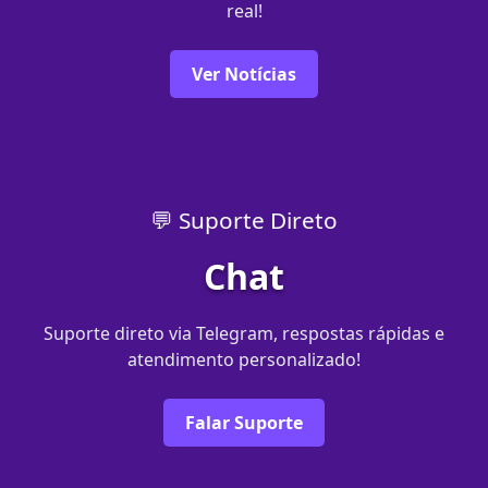
real!
Ver Notícias
💬 Suporte Direto
Chat
Suporte direto via Telegram, respostas rápidas e
atendimento personalizado!
Falar Suporte