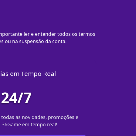
mportante ler e entender todos os termos
ões ou na suspensão da conta.
cias em Tempo Real
24/7
e todas as novidades, promoções e
a 36Game em tempo real!