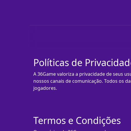
Políticas de Privacida
A 36Game valoriza a privacidade de seus u
nossos canais de comunicação. Todos os dad
jogadores.
Termos e Condições