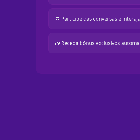
💬 Participe das conversas e interaj
🎁 Receba bônus exclusivos autom