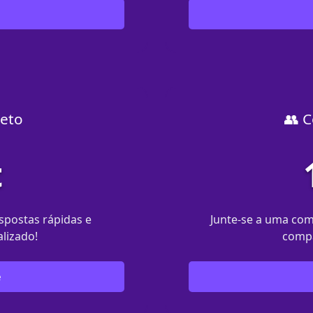
reto
👥 
t
espostas rápidas e
Junte-se a uma com
lizado!
compa
e