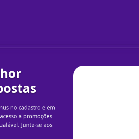
lhor
postas
nus no cadastro e em
 acesso a promoções
ualável. Junte-se aos