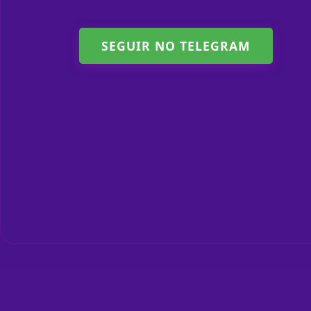
SEGUIR NO TELEGRAM