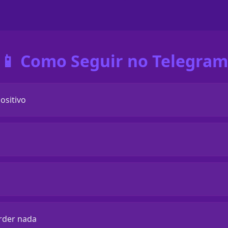
📱 Como Seguir no Telegram
ositivo
erder nada