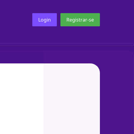
Login
Registrar-se