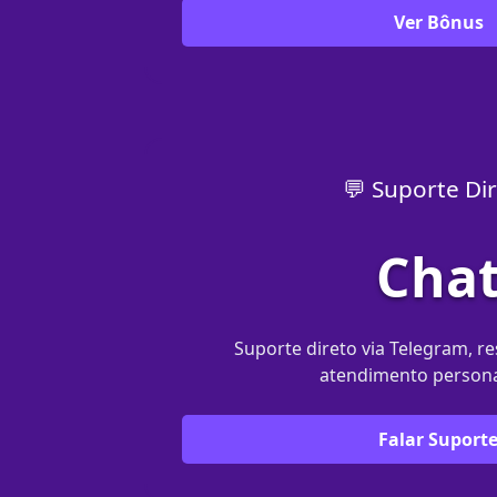
Ver Bônus
💬 Suporte Di
Cha
Suporte direto via Telegram, r
atendimento persona
Falar Suport