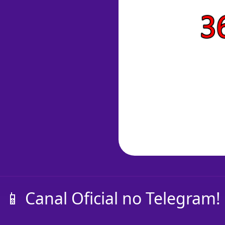
📱 Canal Oficial no Telegram!