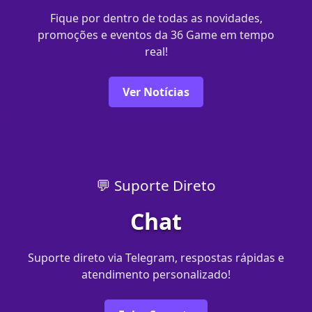
Fique por dentro de todas as novidades,
promoções e eventos da 36 Game em tempo
real!
Ver Notícias
💬 Suporte Direto
Chat
Suporte direto via Telegram, respostas rápidas e
atendimento personalizado!