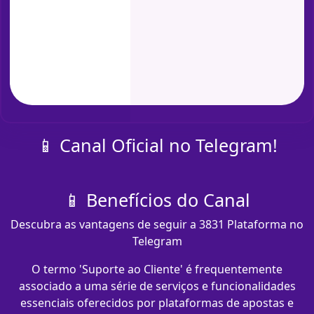
📱 Canal Oficial no Telegram!
📱 Benefícios do Canal
Descubra as vantagens de seguir a 3831 Plataforma no
Telegram
O termo 'Suporte ao Cliente' é frequentemente
associado a uma série de serviços e funcionalidades
essenciais oferecidos por plataformas de apostas e