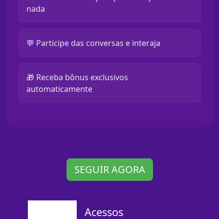
nada
💬 Participe das conversas e interaja
🎁 Receba bônus exclusivos
automaticamente
SEGUIR AGORA
Acessos