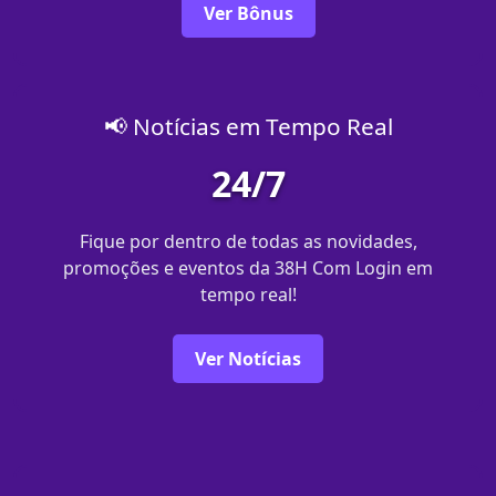
Ver Bônus
📢 Notícias em Tempo Real
24/7
Fique por dentro de todas as novidades,
promoções e eventos da 38H Com Login em
tempo real!
Ver Notícias