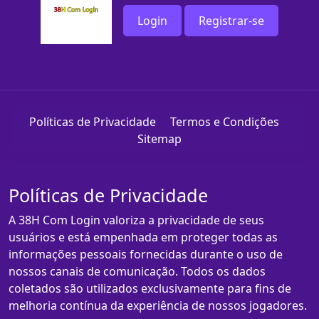
Login
Registrar-se
Políticas de Privacidade
Termos e Condições
Sitemap
Políticas de Privacidade
A 38H Com Login valoriza a privacidade de seus
usuários e está empenhada em proteger todas as
informações pessoais fornecidas durante o uso de
nossos canais de comunicação. Todos os dados
coletados são utilizados exclusivamente para fins de
melhoria contínua da experiência de nossos jogadores.