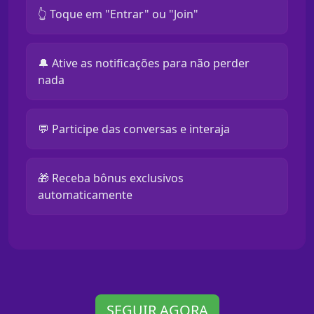
👆 Toque em "Entrar" ou "Join"
🔔 Ative as notificações para não perder
nada
💬 Participe das conversas e interaja
🎁 Receba bônus exclusivos
automaticamente
SEGUIR AGORA