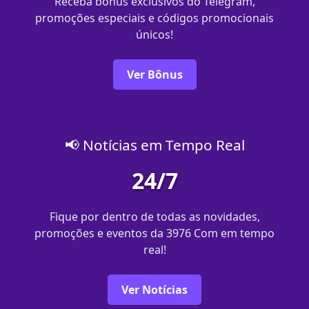
Receba bônus exclusivos do Telegram,
promoções especiais e códigos promocionais
únicos!
Ver Bônus
📢 Notícias em Tempo Real
24/7
Fique por dentro de todas as novidades,
promoções e eventos da 3976 Com em tempo
real!
Ver Notícias