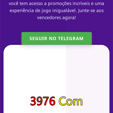
você tem acesso a promoções incríveis e uma
experiência de jogo inigualável. Junte-se aos
vencedores agora!
SEGUIR NO TELEGRAM