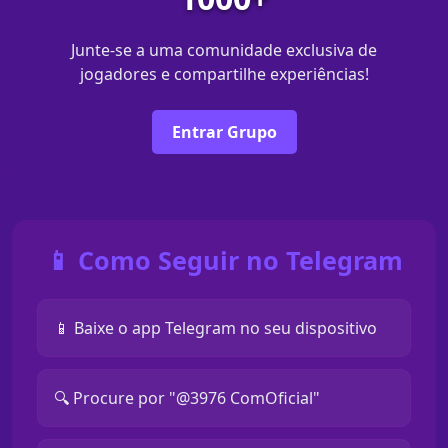
Junte-se a uma comunidade exclusiva de
jogadores e compartilhe experiências!
Entrar Grupo
📱 Como Seguir no Telegram
📱 Baixe o app Telegram no seu dispositivo
🔍 Procure por "@3976 ComOficial"