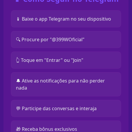
📱 Baixe o app Telegram no seu dispositivo
🔍 Procure por "@399WOficial"
👆 Toque em "Entrar" ou "Join"
🔔 Ative as notificações para não perder
nada
💬 Participe das conversas e interaja
🎁 Receba bônus exclusivos