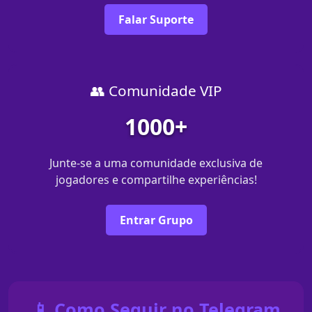
Falar Suporte
👥 Comunidade VIP
1000+
Junte-se a uma comunidade exclusiva de
jogadores e compartilhe experiências!
Entrar Grupo
📱 Como Seguir no Telegram