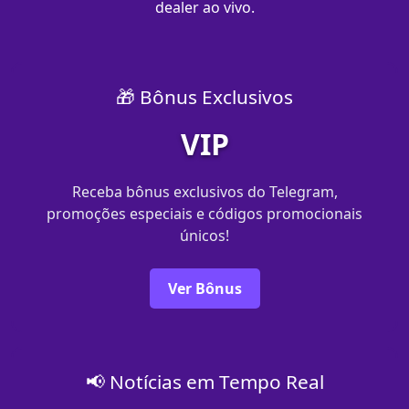
dealer ao vivo.
🎁 Bônus Exclusivos
VIP
Receba bônus exclusivos do Telegram,
promoções especiais e códigos promocionais
únicos!
Ver Bônus
📢 Notícias em Tempo Real