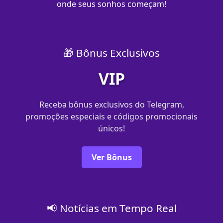
onde seus sonhos começam!
🎁 Bônus Exclusivos
VIP
Receba bônus exclusivos do Telegram,
promoções especiais e códigos promocionais
únicos!
Ver Bônus
📢 Notícias em Tempo Real