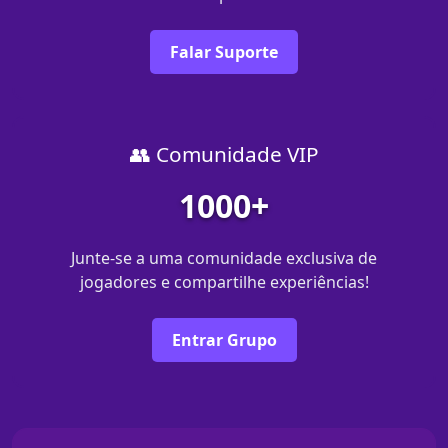
Falar Suporte
👥 Comunidade VIP
1000+
Junte-se a uma comunidade exclusiva de
jogadores e compartilhe experiências!
Entrar Grupo