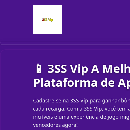
📱 3SS Vip A Mel
Plataforma de A
Cadastre-se na 3SS Vip para ganhar bô
cada recarga. Com a 3SS Vip, você tem
incríveis e uma experiência de jogo inig
vencedores agora!