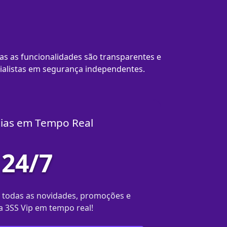
as as funcionalidades são transparentes e
cialistas em segurança independentes.
cias em Tempo Real
24/7
e todas as novidades, promoções e
a 3SS Vip em tempo real!