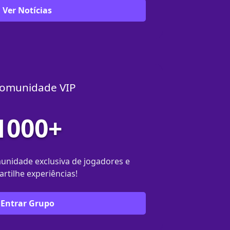
Ver Notícias
Comunidade VIP
1000+
unidade exclusiva de jogadores e
rtilhe experiências!
Entrar Grupo