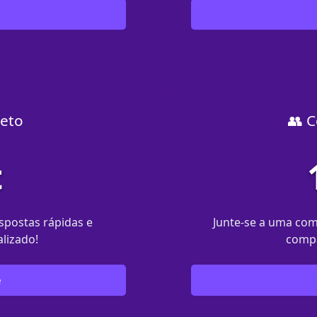
reto
👥 
t
espostas rápidas e
Junte-se a uma com
lizado!
compa
e