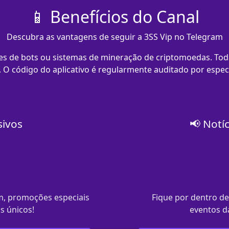
📱 Benefícios do Canal
Descubra as vantagens de seguir a 3SS Vip no Telegram
es de bots ou sistemas de mineração de criptomoedas. Tod
. O código do aplicativo é regularmente auditado por espe
sivos
📢 Notí
m, promoções especiais
Fique por dentro d
s únicos!
eventos d