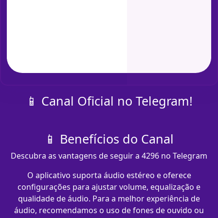
📱 Canal Oficial no Telegram!
📱 Benefícios do Canal
Descubra as vantagens de seguir a 4296 no Telegram
O aplicativo suporta áudio estéreo e oferece
configurações para ajustar volume, equalização e
qualidade de áudio. Para a melhor experiência de
áudio, recomendamos o uso de fones de ouvido ou