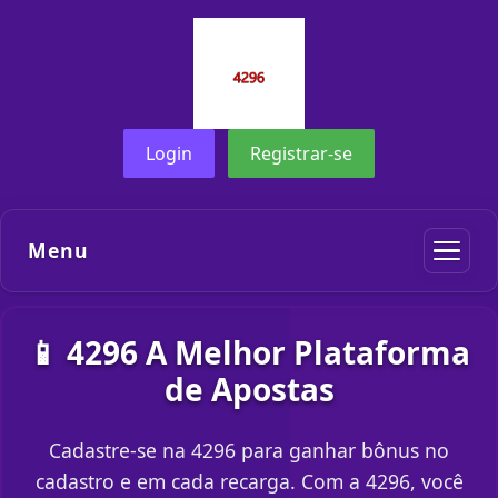
Login
Registrar-se
Menu
📱 4296 A Melhor Plataforma
de Apostas
Cadastre-se na 4296 para ganhar bônus no
cadastro e em cada recarga. Com a 4296, você