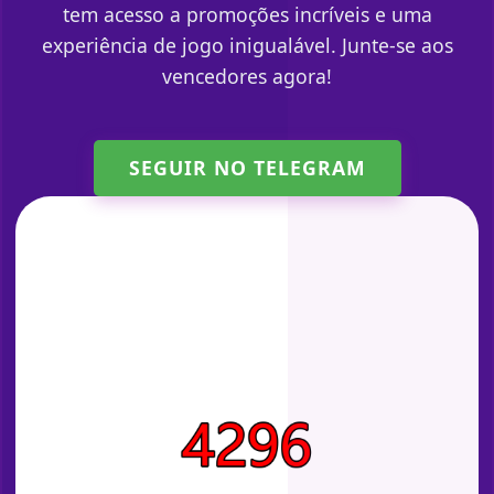
tem acesso a promoções incríveis e uma
experiência de jogo inigualável. Junte-se aos
vencedores agora!
SEGUIR NO TELEGRAM