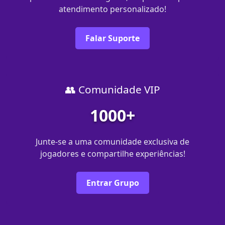
atendimento personalizado!
Falar Suporte
👥 Comunidade VIP
1000+
Junte-se a uma comunidade exclusiva de
jogadores e compartilhe experiências!
Entrar Grupo