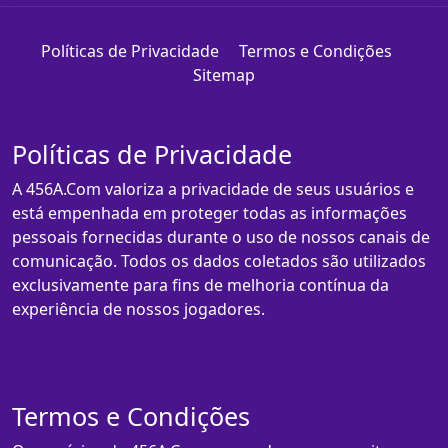
Políticas de Privacidade
Termos e Condições
Sitemap
Políticas de Privacidade
A 456A.Com valoriza a privacidade de seus usuários e
está empenhada em proteger todas as informações
pessoais fornecidas durante o uso de nossos canais de
comunicação. Todos os dados coletados são utilizados
exclusivamente para fins de melhoria contínua da
experiência de nossos jogadores.
Termos e Condições