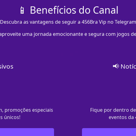
📱 Benefícios do Canal
Descubra as vantagens de seguir a 456Bra Vip no Telegra
 e aproveite uma jornada emocionante e segura com jogos de
sivos
📢 Notí
m, promoções especiais
Fique por dentro d
s únicos!
eventos da 