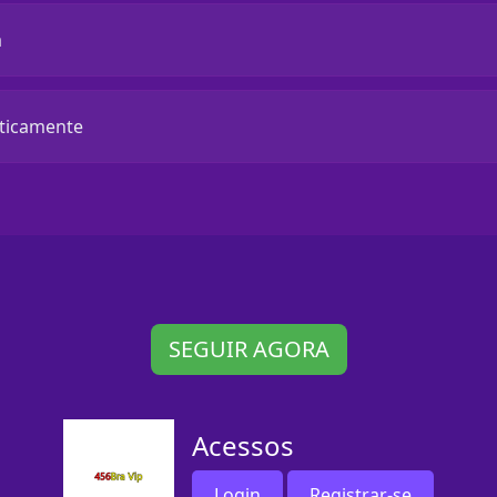
a
aticamente
SEGUIR AGORA
Acessos
Login
Registrar-se