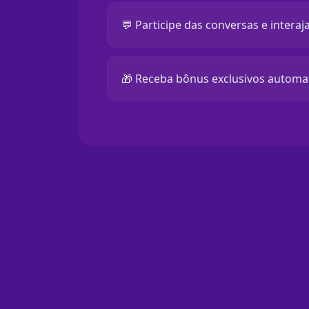
💬 Participe das conversas e interaj
🎁 Receba bônus exclusivos autom