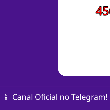
📱 Canal Oficial no Telegram!