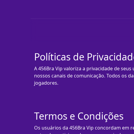
Políticas de Privacida
A 456Bra Vip valoriza a privacidade de seu
nossos canais de comunicação. Todos os dad
jogadores.
Termos e Condições
Os usuários da 456Bra Vip concordam em res