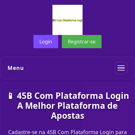
Login
Registrar-se
Menu
📱 45B Com Plataforma Login
A Melhor Plataforma de
Apostas
Cadastre-se na 45B Com Plataforma Login para