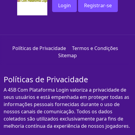
Login
Registrar-se
Políticas de Privacidade
Termos e Condições
Sitemap
Políticas de Privacidade
A 45B Com Plataforma Login valoriza a privacidade de
seus usuários e está empenhada em proteger todas as
informações pessoais fornecidas durante o uso de
nossos canais de comunicação. Todos os dados
coletados são utilizados exclusivamente para fins de
melhoria contínua da experiência de nossos jogadores.