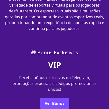
variedade de esportes virtuais para os jogadores
desfrutarem. Os esportes virtuais são simulações
geradas por computador de eventos esportivos reais,
proporcionando uma experiência de apostas rápida e
contínua para os jogadores.
🎁 Bônus Exclusivos
VIP
Receba bônus exclusivos do Telegram,
promoções especiais e códigos promocionais
únicos!
Ver Bônus