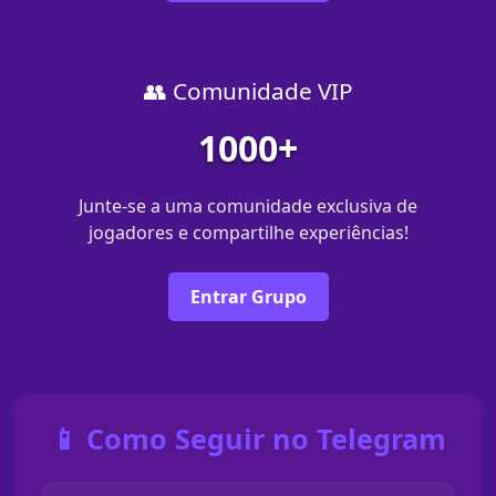
👥 Comunidade VIP
1000+
Junte-se a uma comunidade exclusiva de
jogadores e compartilhe experiências!
Entrar Grupo
📱 Como Seguir no Telegram