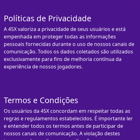
Políticas de Privacidade
A 45X valoriza a privacidade de seus usuários e está
empenhada em proteger todas as informações
pessoais fornecidas durante o uso de nossos canais de
comunicação. Todos os dados coletados são utilizados
exclusivamente para fins de melhoria contínua da
experiência de nossos jogadores.
Termos e Condições
Os usuários da 45X concordam em respeitar todas as
regras e regulamentos estabelecidos. É importante ler
e entender todos os termos antes de participar de
nossos canais de comunicação. A violação destes