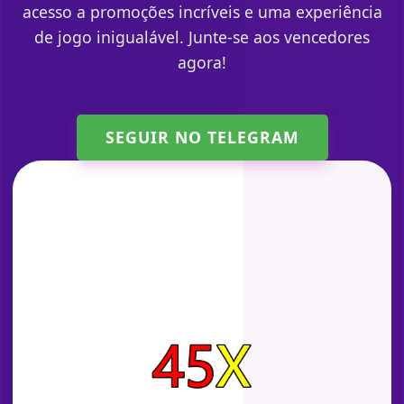
acesso a promoções incríveis e uma experiência
de jogo inigualável. Junte-se aos vencedores
agora!
SEGUIR NO TELEGRAM