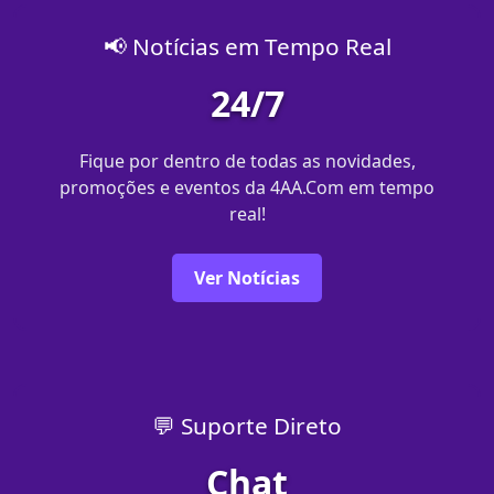
📢 Notícias em Tempo Real
24/7
Fique por dentro de todas as novidades,
promoções e eventos da 4AA.Com em tempo
real!
Ver Notícias
💬 Suporte Direto
Chat