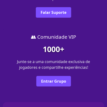
Falar Suporte
👥 Comunidade VIP
1000+
Junte-se a uma comunidade exclusiva de
jogadores e compartilhe experiências!
Entrar Grupo