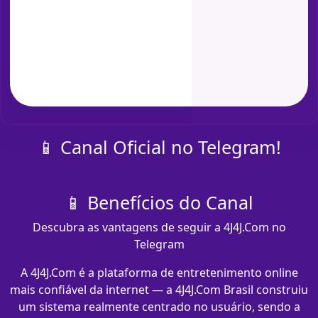
📱 Canal Oficial no Telegram!
📱 Benefícios do Canal
Descubra as vantagens de seguir a 4J4J.Com no
Telegram
A 4J4J.Com é a plataforma de entretenimento online
mais confiável da internet — a 4J4J.Com Brasil construiu
um sistema realmente centrado no usuário, sendo a