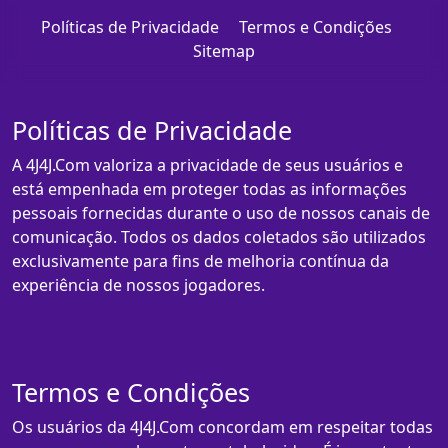
Políticas de Privacidade
Termos e Condições
Sitemap
Políticas de Privacidade
A 4J4J.Com valoriza a privacidade de seus usuários e
está empenhada em proteger todas as informações
pessoais fornecidas durante o uso de nossos canais de
comunicação. Todos os dados coletados são utilizados
exclusivamente para fins de melhoria contínua da
experiência de nossos jogadores.
Termos e Condições
Os usuários da 4J4J.Com concordam em respeitar todas