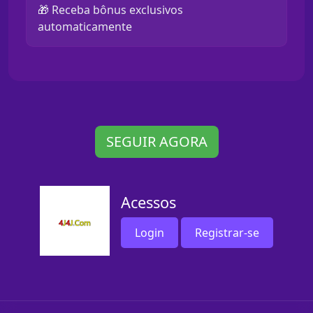
🎁 Receba bônus exclusivos
automaticamente
SEGUIR AGORA
Acessos
Login
Registrar-se