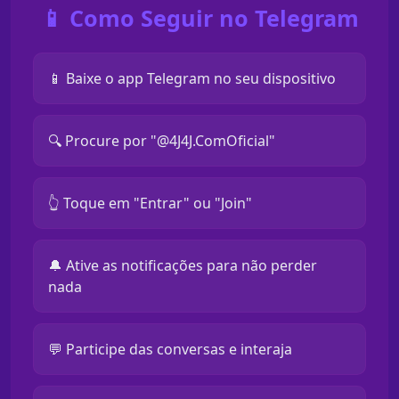
📱 Como Seguir no Telegram
📱 Baixe o app Telegram no seu dispositivo
🔍 Procure por "@4J4J.ComOficial"
👆 Toque em "Entrar" ou "Join"
🔔 Ative as notificações para não perder
nada
💬 Participe das conversas e interaja