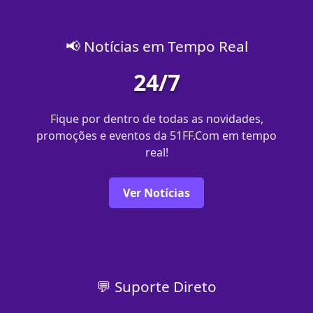
📢 Notícias em Tempo Real
24/7
Fique por dentro de todas as novidades,
promoções e eventos da 51FF.Com em tempo
real!
Ver Notícias
💬 Suporte Direto