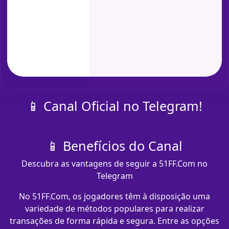
📱 Canal Oficial no Telegram!
📱 Benefícios do Canal
Descubra as vantagens de seguir a 51FF.Com no
Telegram
No 51FF.Com, os jogadores têm à disposição uma
variedade de métodos populares para realizar
transações de forma rápida e segura. Entre as opções