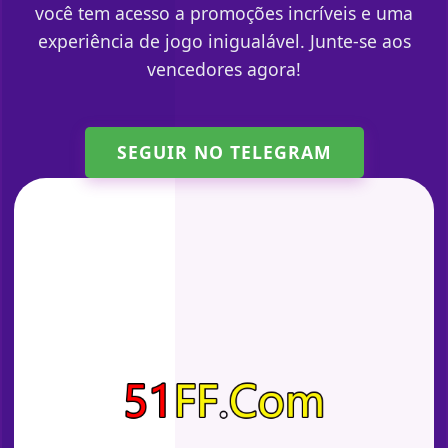
você tem acesso a promoções incríveis e uma
experiência de jogo inigualável. Junte-se aos
vencedores agora!
SEGUIR NO TELEGRAM