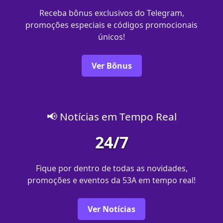
Receba bônus exclusivos do Telegram,
promoções especiais e códigos promocionais
únicos!
Ver Bônus
📢 Notícias em Tempo Real
24/7
Fique por dentro de todas as novidades,
promoções e eventos da 53A em tempo real!
Ver Notícias