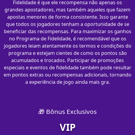
Fidelidade é que ele recompensa não apenas os
grandes apostadores, mas também aqueles que fazem
apostas menores de forma consistente. Isso garante
que todos os jogadores tenham a oportunidade de se
beneficiar das recompensas. Para maximizar os ganhos
no Programa de Fidelidade, é recomendável que os
jogadores leiam atentamente os termos e condições do
programa e estejam cientes de como os pontos são
acumulados e trocados. Participar de promoções
especiais e eventos de fidelidade também pode resultar
em pontos extras ou recompensas adicionais, tornando
a experiência de jogo ainda mais gra.
🎁 Bônus Exclusivos
VIP