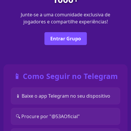
Junte-se a uma comunidade exclusiva de
jogadores e compartilhe experiências!
Entrar Grupo
📱 Como Seguir no Telegram
📱 Baixe o app Telegram no seu dispositivo
🔍 Procure por "@53AOficial"