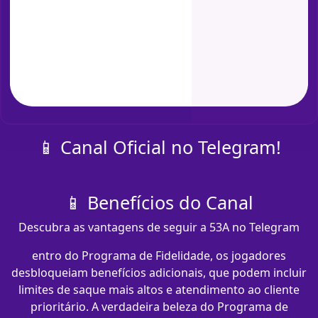
📱 Canal Oficial no Telegram!
📱 Benefícios do Canal
Descubra as vantagens de seguir a 53A no Telegram
entro do Programa de Fidelidade, os jogadores
desbloqueiam benefícios adicionais, que podem incluir
limites de saque mais altos e atendimento ao cliente
prioritário. A verdadeira beleza do Programa de