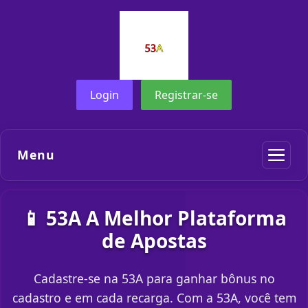
Login
Registrar-se
Menu
📱 53A A Melhor Plataforma
de Apostas
Cadastre-se na 53A para ganhar bônus no
cadastro e em cada recarga. Com a 53A, você tem