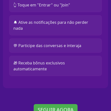
👆 Toque em "Entrar" ou "Join"
🔔 Ative as notificações para não perder
nada
💬 Participe das conversas e interaja
🎁 Receba bônus exclusivos
automaticamente
SEGUIR AGORA